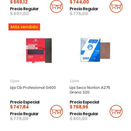
$ 669,12
$ 744,00
Añadir Al Carrito
Añadi
Precio Regular
Precio Regular
$ 697,00
$ 775,00
Más vendido
Lijas
Lijas
Lija Cb Profesional G400
Lija Seco Norton A275
Grano 320
Precio Especial
Precio Especial
$ 747,84
$ 768,96
Añadir Al Carrito
Añadi
Precio Regular
Precio Regular
$ 779,00
$ 801,00