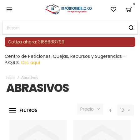
0
Lista de
Bag
Buscar
Cotiza ahora: 3168688799
Centro de Peticiones, Quejas, Recursos y Sugerencias -
P.Q.R.S.
Clic aquí
Inicio
Abrasivos
ABRASIVOS
Precio
FILTROS
12