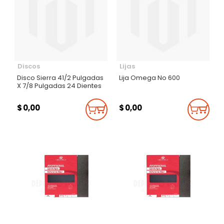
Discos
Lijas
Disco Sierra 41/2 Pulgadas
Lija Omega No 600
X 7/8 Pulgadas 24 Dientes
$ 0,00
$ 0,00
Añadir Al Carrito
Añadi