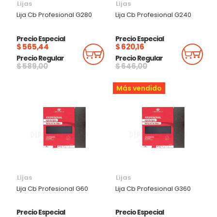
Lijas
Lijas
Lija Cb Profesional G280
Lija Cb Profesional G240
Precio Especial
Precio Especial
$ 565,44
$ 620,16
Añadir Al Carrito
Añadi
Precio Regular
Precio Regular
$ 589,00
$ 646,00
Más vendido
Lijas
Lijas
Lija Cb Profesional G60
Lija Cb Profesional G360
Precio Especial
Precio Especial