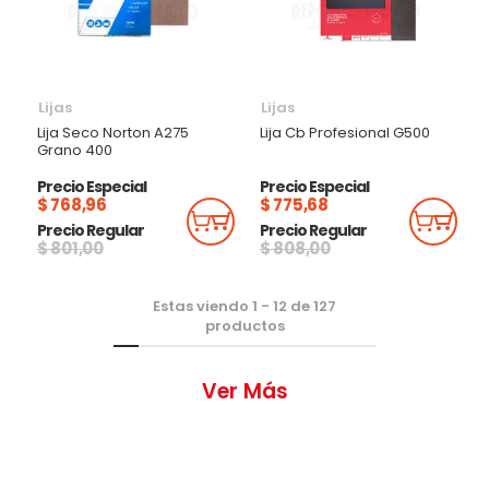
Lijas
Lijas
Lija Seco Norton A275
Lija Cb Profesional G500
Grano 400
Precio Especial
Precio Especial
$ 768,96
$ 775,68
Añadir Al Carrito
Añadi
Precio Regular
Precio Regular
$ 801,00
$ 808,00
Estas viendo
1
-
12
de
127
productos
Ver Más