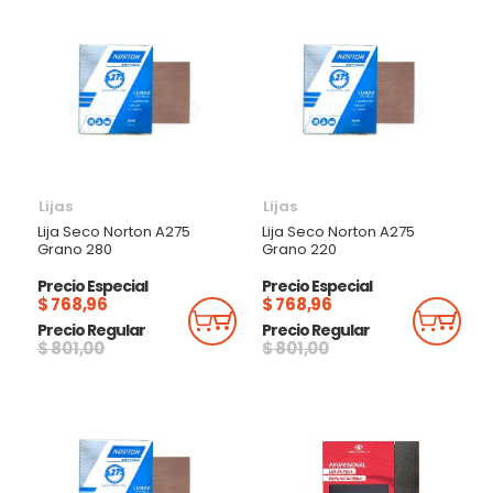
Lijas
Lijas
Lija Seco Norton A275
Lija Seco Norton A275
Grano 280
Grano 220
Precio Especial
Precio Especial
$ 768,96
$ 768,96
Añadir Al Carrito
Añadi
Precio Regular
Precio Regular
$ 801,00
$ 801,00