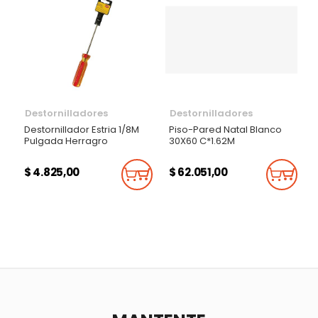
Destornilladores
Destornilladores
Destornillador Estria 1/8M
Piso-Pared Natal Blanco
Pulgada Herragro
30X60 C*1.62M
$ 4.825,00
$ 62.051,00
Añadir Al Carrito
Añadi