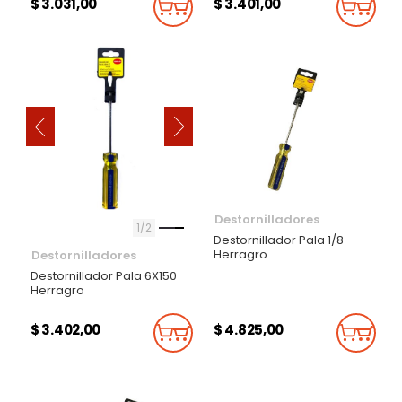
$ 3.031,00
$ 3.401,00
Añadir Al Carrito
Añadi
‹
›
Destornilladores
1
2
Destornillador Pala 1/8
Herragro
Destornilladores
Destornillador Pala 6X150
Herragro
$ 3.402,00
$ 4.825,00
Añadir Al Carrito
Añadi