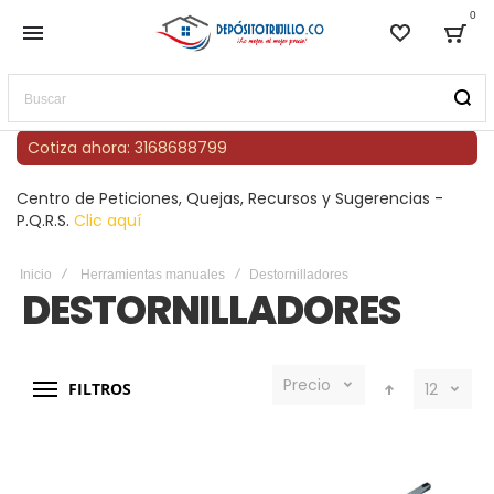
0
Lista de
Bag
Buscar
Cotiza ahora: 3168688799
Centro de Peticiones, Quejas, Recursos y Sugerencias -
P.Q.R.S.
Clic aquí
Inicio
Herramientas manuales
Destornilladores
DESTORNILLADORES
Precio
FILTROS
12