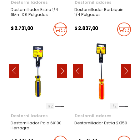
Destornilladores
Destornilladores
Destornillador Estria 1/4
Destornillador Berbiquin
6Mm X 6 Pulgadas
1/4 Pulgadas
$ 2.731,00
$ 2.837,00
Añadir Al Carrito
Añadi
‹
‹
›
›
1
2
1
2
Destornilladores
Destornilladores
Destornillador Pala 6X100
Destornillador Estria 2X150
Herragro