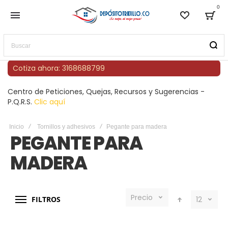
0
Lista de
Bag
Buscar
Cotiza ahora: 3168688799
Centro de Peticiones, Quejas, Recursos y Sugerencias -
P.Q.R.S.
Clic aquí
Inicio
Tornillos y adhesivos
Pegante para madera
PEGANTE PARA
MADERA
Precio
FILTROS
12