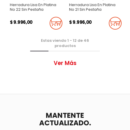
Herradura Lisa En Platina
Herradura Lisa En Platina
No 22 Sin Pestaña
No 21 Sin Pestaña
$ 9.996,00
$ 9.996,00
Añadir Al Carrito
Añadi
Estas viendo
1
-
12
de
46
productos
Ver Más
MANTENTE
ACTUALIZADO.