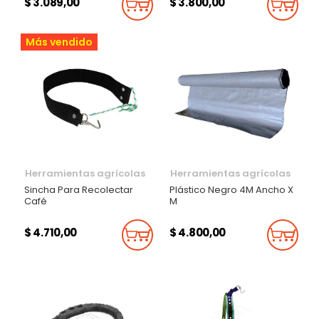
$ 3.089,00
$ 3.800,00
Añadir Al Carrito
Añadi
Más vendido
Herramientas agrícolas
Herramientas agrícolas
Sincha Para Recolectar
Plástico Negro 4M Ancho X
Café
M
$ 4.710,00
$ 4.800,00
Añadir Al Carrito
Añadi