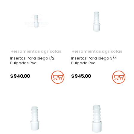
Herramientas agrícolas
Herramientas agrícolas
Insertos Para Riego 1/2
Insertos Para Riego 3/4
Pulgadas Pvc
Pulgada Pvc
$ 940,00
$ 945,00
Añadir Al Carrito
Añadi