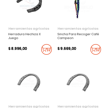
Herramientas agrícolas
Herramientas agrícolas
Herradura Hechiza X
Sincha Para Recoger Café
Juego
Campeon
$ 8.996,00
$ 9.669,00
Añadir Al Carrito
Añadi
Herramientas agrícolas
Herramientas agrícolas