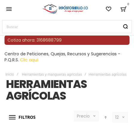
0
Lista de
Bag
Buscar
Cotiza ahora: 3168688799
Centro de Peticiones, Quejas, Recursos y Sugerencias -
P.Q.R.S.
Clic aquí
Inicio
Herramientas y mangueras agricolas
Herramientas agrícolas
HERRAMIENTAS
AGRÍCOLAS
Precio
FILTROS
12