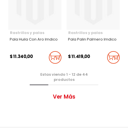
Rastrillos y palas
Rastrillos y palas
Pala Huila Con Aro Imdico
Pala Palin Palmero Imdico
$ 11.340,00
$ 11.419,00
Añadir Al Carrito
Añadi
Estas viendo
1
-
12
de
44
productos
Ver Más