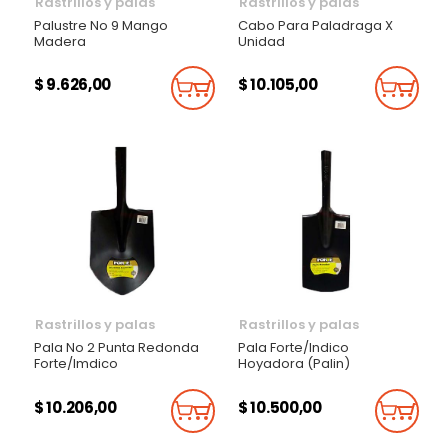
Rastrillos y palas
Rastrillos y palas
Palustre No 9 Mango
Cabo Para Paladraga X
Madera
Unidad
$ 9.626,00
$ 10.105,00
Añadir Al Carrito
Añadi
Rastrillos y palas
Rastrillos y palas
Pala No 2 Punta Redonda
Pala Forte/Indico
Forte/Imdico
Hoyadora (Palin)
$ 10.206,00
$ 10.500,00
Añadir Al Carrito
Añadi