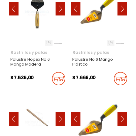
‹
‹
›
›
1
2
1
2
Rastrillos y palas
Rastrillos y palas
Palustre Hopex No 6
Palustre No 6 Mango
Mango Madera
Plástico
$ 7.535,00
$ 7.666,00
Añadir Al Carrito
Añadi
‹
‹
›
›