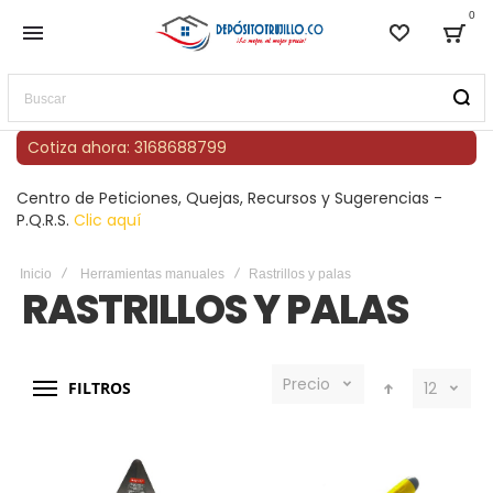
0
Lista de
Bag
Buscar
Cotiza ahora: 3168688799
Centro de Peticiones, Quejas, Recursos y Sugerencias -
P.Q.R.S.
Clic aquí
Inicio
Herramientas manuales
Rastrillos y palas
RASTRILLOS Y PALAS
Precio
FILTROS
12