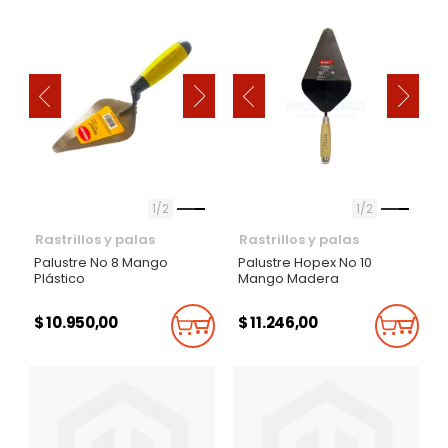
‹
‹
›
›
1
2
1
2
Rastrillos y palas
Rastrillos y palas
Palustre No 8 Mango
Palustre Hopex No 10
Plástico
Mango Madera
$ 10.950,00
$ 11.246,00
Añadir Al Carrito
Añadi