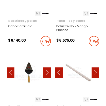
1
2
1
2
Rastrillos y palas
Rastrillos y palas
Cabo Para Pala
Palustre No 7 Mango
Plástico
$ 8.140,00
$ 8.575,00
Añadir Al Carrito
Añadi
‹
‹
›
›
1
2
1
2