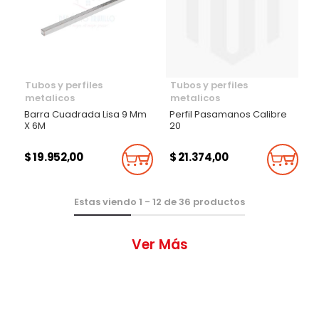
Tubos y perfiles
Tubos y perfiles
metalicos
metalicos
Barra Cuadrada Lisa 9 Mm
Perfil Pasamanos Calibre
X 6M
20
$ 19.952,00
$ 21.374,00
Añadir Al Carrito
Añadi
Estas viendo
1
-
12
de
36
productos
Ver Más