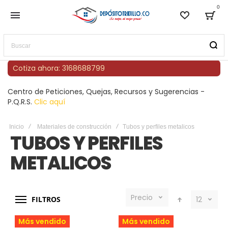
0
Lista de
Bag
Buscar
Cotiza ahora: 3168688799
Centro de Peticiones, Quejas, Recursos y Sugerencias -
P.Q.R.S.
Clic aquí
Inicio
Materiales de construcción
Tubos y perfiles metalicos
TUBOS Y PERFILES
METALICOS
Precio
FILTROS
12
Más vendido
Más vendido