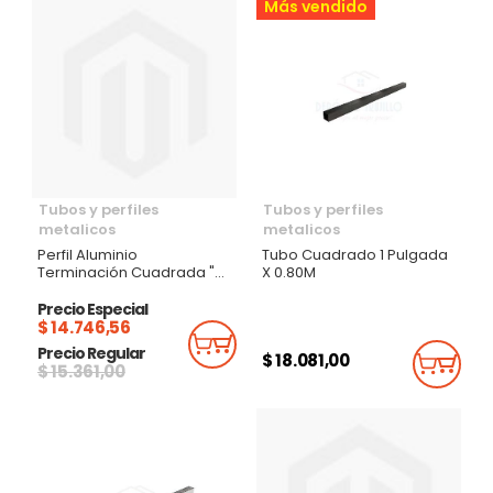
Más vendido
Tubos y perfiles
Tubos y perfiles
metalicos
metalicos
Perfil Aluminio
Tubo Cuadrado 1 Pulgada
Terminación Cuadrada "P"
X 0.80M
12Mm Plata Brillante
Precio Especial
$ 14.746,56
Añadir Al Carrito
Precio Regular
$ 18.081,00
Añadi
$ 15.361,00