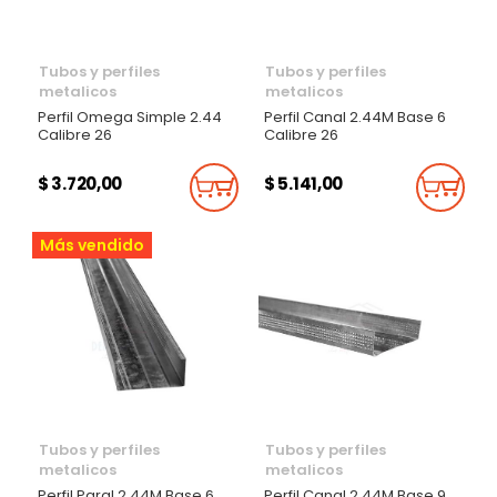
Tubos y perfiles
Tubos y perfiles
metalicos
metalicos
Perfil Omega Simple 2.44
Perfil Canal 2.44M Base 6
Calibre 26
Calibre 26
$ 3.720,00
$ 5.141,00
Añadir Al Carrito
Añadi
Más vendido
Tubos y perfiles
Tubos y perfiles
metalicos
metalicos
Perfil Paral 2.44M Base 6
Perfil Canal 2.44M Base 9