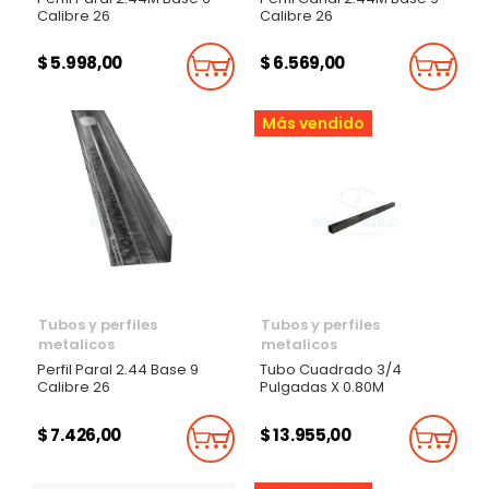
Calibre 26
Calibre 26
$ 5.998,00
$ 6.569,00
Añadir Al Carrito
Añadi
Más vendido
Tubos y perfiles
Tubos y perfiles
metalicos
metalicos
Perfil Paral 2.44 Base 9
Tubo Cuadrado 3/4
Calibre 26
Pulgadas X 0.80M
$ 7.426,00
$ 13.955,00
Añadir Al Carrito
Añadi