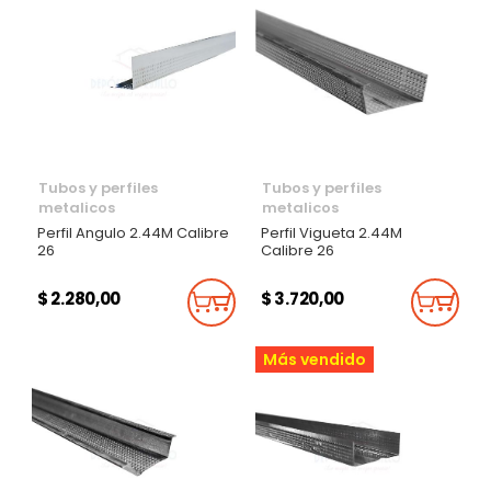
Tubos y perfiles
Tubos y perfiles
metalicos
metalicos
Perfil Angulo 2.44M Calibre
Perfil Vigueta 2.44M
26
Calibre 26
$ 2.280,00
$ 3.720,00
Añadir Al Carrito
Añadi
Más vendido