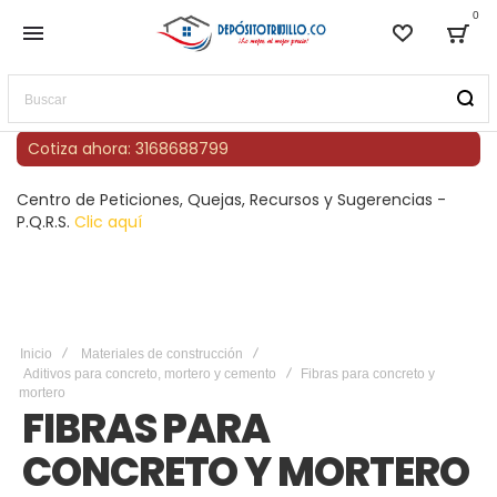
0
Lista de
Bag
Buscar
Cotiza ahora: 3168688799
Centro de Peticiones, Quejas, Recursos y Sugerencias -
P.Q.R.S.
Clic aquí
Inicio
Materiales de construcción
Aditivos para concreto, mortero y cemento
Fibras para concreto y
mortero
FIBRAS PARA
CONCRETO Y MORTERO