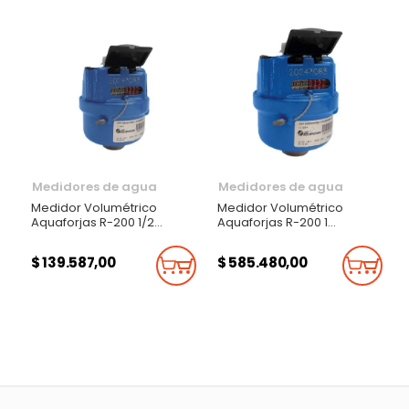
Medidores de agua
Medidores de agua
Medidor Volumétrico
Medidor Volumétrico
Aquaforjas R-200 1/2
Aquaforjas R-200 1
Pulgada
Pulgada
$ 139.587,00
$ 585.480,00
Añadir Al Carrito
Añadi