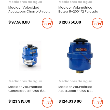
Medidores de agua
Medidores de agua
Medidor Velocidad
Medidor Volumétrico
Acuatubos Chorro Único
Batsur R-200 1/2 Pulgada
R160 1/2 Pulgada
$ 97.580,00
$ 120.750,00
Añadir Al Carrito
Añadi
Medidores de agua
Medidores de agua
Medidor Volumétrico
Medidor Volumétrico
Controlagua R-200 1/2
Acuatubos R-200 1/2
Pulgada
Pulgada
$ 123.915,00
$ 124.038,00
Añadir Al Carrito
Añadi