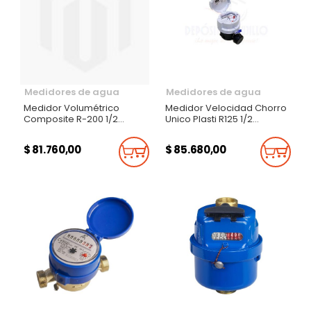
Medidores de agua
Medidores de agua
Medidor Volumétrico
Medidor Velocidad Chorro
Composite R-200 1/2
Unico Plasti R125 1/2
Pulgada
Pulgada
$ 81.760,00
$ 85.680,00
Añadir Al Carrito
Añadi