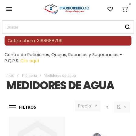
0
Lista de
Bag
Buscar
Cotiza ahora: 3168688799
Centro de Peticiones, Quejas, Recursos y Sugerencias -
P.Q.R.S.
Clic aquí
Inicio
Plomería
Medidores de agua
MEDIDORES DE AGUA
Precio
FILTROS
12