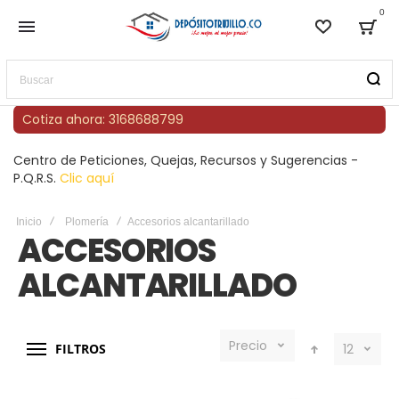
0
Lista de
Bag
Buscar
Cotiza ahora: 3168688799
Centro de Peticiones, Quejas, Recursos y Sugerencias -
P.Q.R.S.
Clic aquí
Inicio
Plomería
Accesorios alcantarillado
ACCESORIOS
ALCANTARILLADO
Precio
FILTROS
12