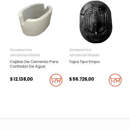
Accesorios
Accesorios
alcantarillado
alcantarillado
Cajillas De Cemento Para
Tapa Tipo Empo
Contador De Agua
$ 12.138,00
$ 56.726,00
Añadir Al Carrito
Añadi