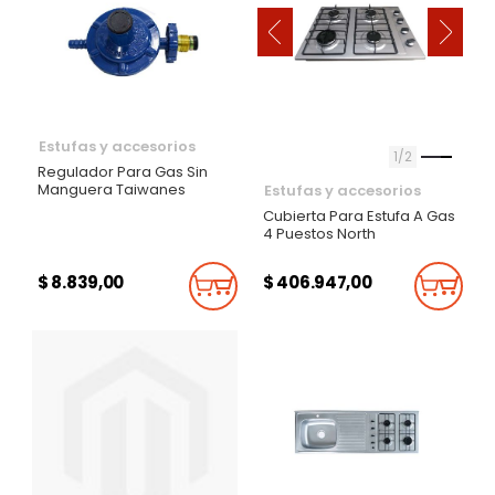
‹
›
Estufas y accesorios
1
2
Regulador Para Gas Sin
Manguera Taiwanes
Estufas y accesorios
Cubierta Para Estufa A Gas
4 Puestos North
$ 8.839,00
$ 406.947,00
Añadir Al Carrito
Añadi