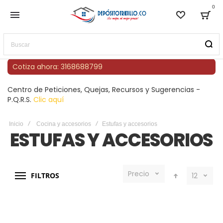
0
Lista de
Bag
Buscar
Cotiza ahora: 3168688799
Centro de Peticiones, Quejas, Recursos y Sugerencias -
P.Q.R.S.
Clic aquí
Inicio
Cocina y accesorios
Estufas y accesorios
ESTUFAS Y ACCESORIOS
Precio
FILTROS
12