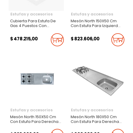
Estufas y accesorios
Estufas y accesorios
Cubierta Para Estufa De
Mesón North 150X50 Cm
Gas 4 Puestos Con
Con Estufa Para Izquierda
Encendido Eléctrico North
Monocontrol
$ 478.215,00
$ 823.606,00
Añadir Al Carrito
Añadi
Estufas y accesorios
Estufas y accesorios
Mesón North 150X50 Cm
Mesón North 180X50 Cm
Con Estufa Para Derecha
Con Estufa Para Derecha
Monocontrol
Monocontrol