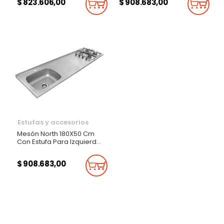
$ 823.606,00
$ 908.683,00
Añadir Al Carrito
Añadi
Estufas y accesorios
Mesón North 180X50 Cm
Con Estufa Para Izquierda
Monocontrol
$ 908.683,00
Añadir Al Carrito