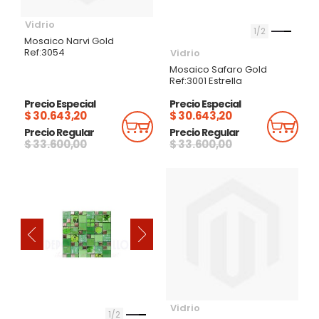
Vidrio
1
2
Mosaico Narvi Gold
Ref:3054
Vidrio
Mosaico Safaro Gold
Ref:3001 Estrella
Precio Especial
Precio Especial
$ 30.643,20
$ 30.643,20
Añadir Al Carrito
Añadi
Precio Regular
Precio Regular
$ 33.600,00
$ 33.600,00
‹
›
Vidrio
1
2