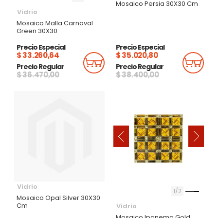
Mosaico Persia 30X30 Cm
Vidrio
Mosaico Malla Carnaval
Green 30X30
Precio Especial
Precio Especial
$ 33.260,64
$ 35.020,80
Añadir Al Carrito
Añadi
Precio Regular
Precio Regular
$ 36.470,00
$ 38.400,00
‹
›
Vidrio
1
2
Mosaico Opal Silver 30X30
Cm
Vidrio
Mosaico Ipanema Gold