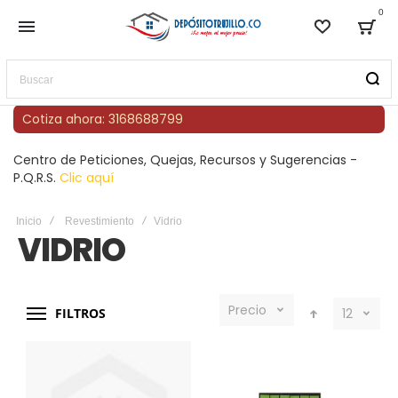
0
Lista de
Bag
Buscar
Cotiza ahora: 3168688799
Centro de Peticiones, Quejas, Recursos y Sugerencias -
P.Q.R.S.
Clic aquí
Inicio
Revestimiento
Vidrio
VIDRIO
Precio
FILTROS
12