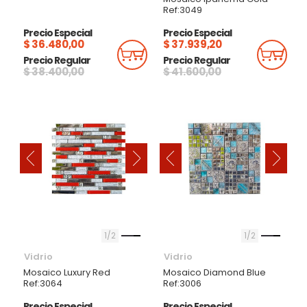
Ref:3049
Precio Especial
Precio Especial
$ 36.480,00
$ 37.939,20
Añadir Al Carrito
Añadi
Precio Regular
Precio Regular
$ 38.400,00
$ 41.600,00
‹
‹
›
›
1
2
1
2
Vidrio
Vidrio
Mosaico Luxury Red
Mosaico Diamond Blue
Ref:3064
Ref:3006
Precio Especial
Precio Especial