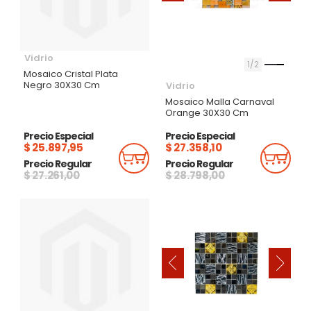
Vidrio
1
2
Mosaico Cristal Plata
Negro 30X30 Cm
Vidrio
Mosaico Malla Carnaval
Orange 30X30 Cm
Precio Especial
Precio Especial
$ 25.897,95
$ 27.358,10
Añadir Al Carrito
Añadi
Precio Regular
Precio Regular
$ 27.261,00
$ 28.798,00
‹
›