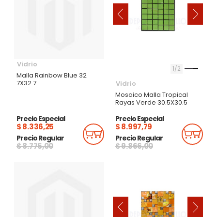
‹
›
Vidrio
1
2
Malla Rainbow Blue 32
7X32 7
Vidrio
Mosaico Malla Tropical
Rayas Verde 30.5X30.5
Precio Especial
Precio Especial
$ 8.336,25
$ 8.997,79
Añadir Al Carrito
Añadi
Precio Regular
Precio Regular
$ 8.775,00
$ 9.866,00
‹
›