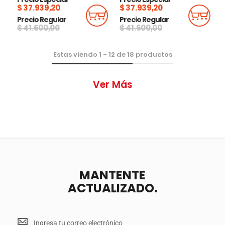
$ 37.939,20
$ 37.939,20
Añadir Al Carrito
Añadi
Precio Regular
Precio Regular
$ 41.600,00
$ 41.600,00
Estas viendo
1
-
12
de
18
productos
Ver Más
MANTENTE
ACTUALIZADO.
Mantente