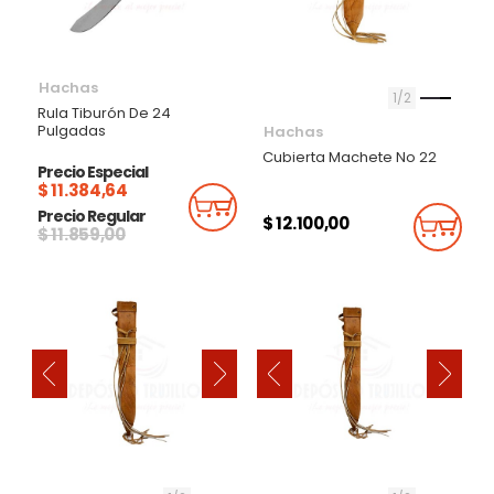
Hachas
1
2
Rula Tiburón De 24
Pulgadas
Hachas
Cubierta Machete No 22
Precio Especial
$ 11.384,64
Añadir Al Carrito
Precio Regular
$ 12.100,00
Añadi
$ 11.859,00
‹
‹
›
›