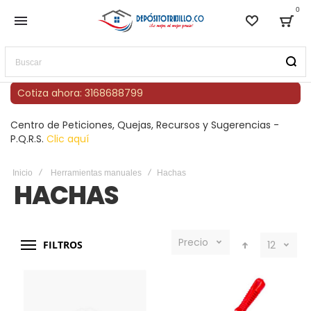
0
Lista de
Bag
Buscar
Cotiza ahora: 3168688799
Centro de Peticiones, Quejas, Recursos y Sugerencias -
P.Q.R.S.
Clic aquí
Inicio
Herramientas manuales
Hachas
HACHAS
Precio
FILTROS
12