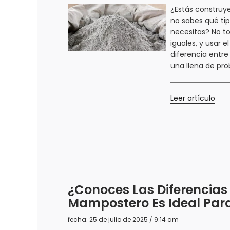
¿Estás construy
no sabes qué t
necesitas? No t
iguales, y usar 
diferencia entre
una llena de pr
Leer artículo
¿Conoces Las Diferencias
Mampostero Es Ideal Para
fecha: 25 de julio de 2025 / 9:14 am