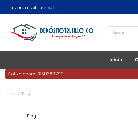
Envios a nivel nacional
Inicio
C
Cotiza ahora: 3168688799
Inicio
Blog
Blog