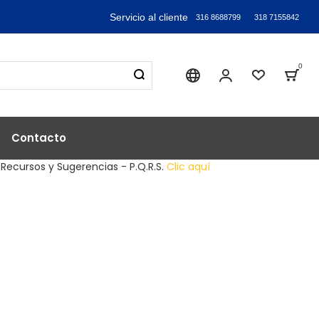
Servicio al cliente
316 8688799
318 7155842
0
Sika industry
Mi Cuenta
Lista de
Bag
Contacto
 Recursos y Sugerencias - P.Q.R.S.
Clic aquí