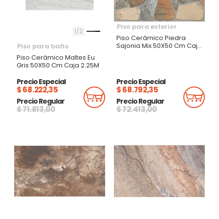
Piso para exterior
1
2
Piso Cerámico Piedra
Sajonia Mix 50X50 Cm Caja
Piso para baño
2.25M
Piso Cerámico Maltes Eu
Gris 50X50 Cm Caja 2.25M
Precio Especial
Precio Especial
$ 68.222,35
$ 68.792,35
Añadir Al Carrito
Añadi
Precio Regular
Precio Regular
$ 71.813,00
$ 72.413,00