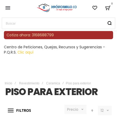
0
Lista de
Bag
Buscar
Cotiza ahora: 3168688799
Centro de Peticiones, Quejas, Recursos y Sugerencias -
P.Q.R.S.
Clic aquí
Inicio
Revestimiento
Ceramica
Piso para exterior
PISO PARA EXTERIOR
Precio
FILTROS
12