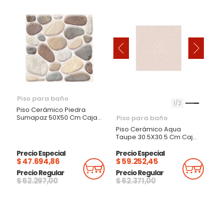
‹
›
Piso para baño
1
2
Piso Cerámico Piedra
Sumapaz 50X50 Cm Caja
Piso para baño
1.50M
Piso Cerámico Aqua
Taupe 30.5X30.5 Cm Caja
1.86M
Precio Especial
Precio Especial
$ 47.694,86
$ 59.252,45
Añadir Al Carrito
Añadi
Precio Regular
Precio Regular
$ 52.297,00
$ 62.371,00