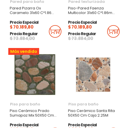
Pared para baño
Pared texturizada
Pared Pizarra Ox
Piso-Pared Faenza
Caramelo 31x60 C*1.86
Multicolor 31x60 C*1.86m
Euro
Euro
Precio Especial
Precio Especial
$ 70.189,80
$ 70.189,80
Añadir Al Carrito
Añadi
Precio Regular
Precio Regular
$ 73.884,00
$ 73.884,00
Más vendido
Piso para baño
Piso para baño
Piso Cerámico Prado
Piso Cerámico Santa Rita
Sumapaz Mix 50X50 Cm
50X50 Cm Caja 2.25M
Caja 2.25M
Precio Especial
Precio Especial