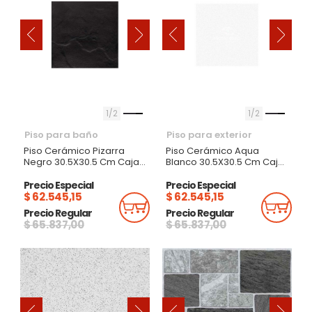
‹
‹
›
›
1
2
1
2
Piso para baño
Piso para exterior
Piso Cerámico Pizarra
Piso Cerámico Aqua
Negro 30.5X30.5 Cm Caja
Blanco 30.5X30.5 Cm Caja
1.86M
1.86M
Precio Especial
Precio Especial
$ 62.545,15
$ 62.545,15
Añadir Al Carrito
Añadi
Precio Regular
Precio Regular
$ 65.837,00
$ 65.837,00