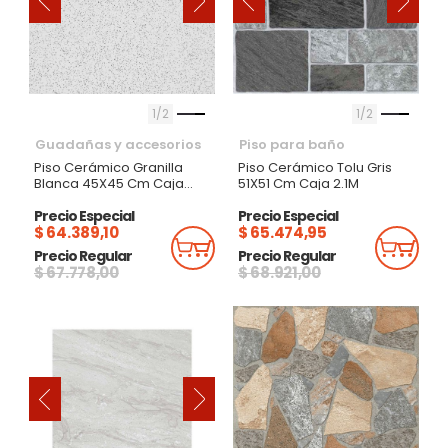
‹
‹
›
›
1
2
1
2
Guadañas y accesorios
Piso para baño
Piso Cerámico Granilla
Piso Cerámico Tolu Gris
Blanca 45X45 Cm Caja
51X51 Cm Caja 2.1M
1.82M
Precio Especial
Precio Especial
$ 64.389,10
$ 65.474,95
Añadir Al Carrito
Añadi
Precio Regular
Precio Regular
$ 67.778,00
$ 68.921,00
‹
›