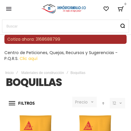
0
Lista de
Bag
Buscar
Cotiza ahora: 3168688799
Centro de Peticiones, Quejas, Recursos y Sugerencias -
P.Q.R.S.
Clic aquí
Inicio
Materiales de construcción
Boquillas
BOQUILLAS
Precio
FILTROS
12