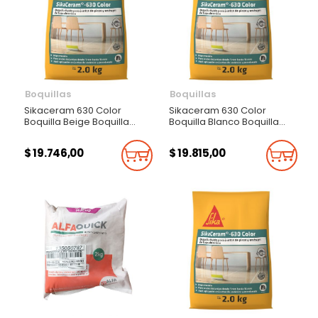
Boquillas
Boquillas
Sikaceram 630 Color
Sikaceram 630 Color
Boquilla Beige Boquilla
Boquilla Blanco Boquilla
Fluída Para Juntas De
Fluída Para Juntas De
Pisos Y Enchapes De Baja
Pisos Y Enchapes De Baja
$ 19.746,00
$ 19.815,00
Absorción 2Kg
Absorción 2Kg
Añadir Al Carrito
Añadi