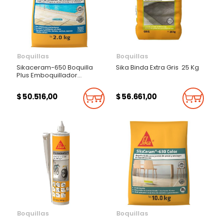
Boquillas
Boquillas
Sikaceram-650 Boquilla
Sika Binda Extra Gris 25 Kg
Plus Emboquillador
Antimanchas Para
Enchapes En Zonas
$ 50.516,00
$ 56.661,00
Húmedas Y Piscinas 2Kg
Añadir Al Carrito
Añadi
lleva gratis espatula
Boquillas
Boquillas