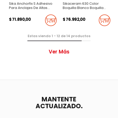
Sika Anchorfix S Adhesivo
Sikaceram 630 Color
Para Anclajes De Altas
Boquilla Blanco Boquilla
Prestaciones 300Ml Bolsa
Fluída Para Juntas De
X 5 Unidades
Pisos Y Enchapes De Baja
$ 71.890,00
$ 76.992,00
Absorción 10Kg
Añadir Al Carrito
Añadi
Estas viendo
1
-
12
de
14
productos
Ver Más
MANTENTE
ACTUALIZADO.