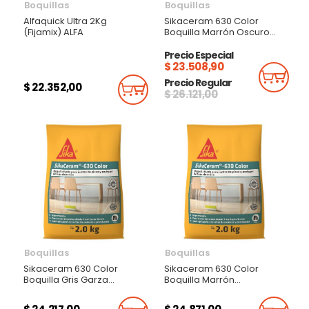
Boquillas
Boquillas
Alfaquick Ultra 2Kg
Sikaceram 630 Color
(Fijamix) ALFA
Boquilla Marrón Oscuro
Boquilla Fluída Para Juntas
De Pisos Y Enchapes De
Precio Especial
Baja Absorción 2Kg
$ 23.508,90
Añadi
Precio Regular
$ 22.352,00
Añadir Al Carrito
$ 26.121,00
Boquillas
Boquillas
Sikaceram 630 Color
Sikaceram 630 Color
Boquilla Gris Garza
Boquilla Marrón
Boquilla Fluída Para Juntas
Claroboquilla Fluída Para
De Pisos Y Enchapes De
Juntas De Pisos Y