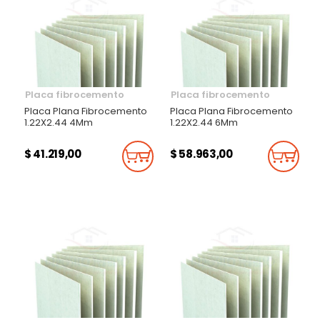
Placa fibrocemento
Placa fibrocemento
Placa Plana Fibrocemento
Placa Plana Fibrocemento
1.22X2.44 4Mm
1.22X2.44 6Mm
$ 41.219,00
$ 58.963,00
Añadir Al Carrito
Añadi