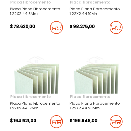
Placa fibrocemento
Placa fibrocemento
Placa Plana Fibrocemento
Placa Plana Fibrocemento
1.22X2.44 8Mm
1.22X2.44 10Mm
$ 78.620,00
$ 98.275,00
Añadir Al Carrito
Añadi
Placa fibrocemento
Placa fibrocemento
Placa Plana Fibrocemento
Placa Plana Fibrocemento
1.22X2.44 17Mm
1.22X2.44 20Mm
$ 164.521,00
$ 196.548,00
Añadir Al Carrito
Añadi