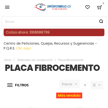
0
Lista de
Bag
Buscar
Cotiza ahora: 3168688799
Centro de Peticiones, Quejas, Recursos y Sugerencias -
P.Q.R.S.
Clic aquí
Inicio
Materiales de construcción
Placa fibrocemento
PLACA FIBROCEMENTO
Precio
FILTROS
12
Más vendido