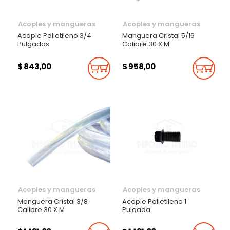
Acoples y mangueras
Acoples y mangueras
Acople Polietileno 3/4
Manguera Cristal 5/16
Pulgadas
Calibre 30 X M
$ 843,00
$ 958,00
Añadir Al Carrito
Añadi
Acoples y mangueras
Acoples y mangueras
Manguera Cristal 3/8
Acople Polietileno 1
Calibre 30 X M
Pulgada