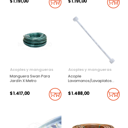
$ 1.191,00
$ 1.191,00
Añadir Al Carrito
Añadi
Acoples y mangueras
Acoples y mangueras
Manguera Swan Para
Acople
Jardín X Metro
Lavamanos/Lavaplatos
Plástico Rioplast 40 Cm
$ 1.417,00
$ 1.488,00
Añadir Al Carrito
Añadi