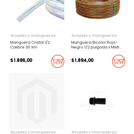
Acoples y mangueras
Acoples y mangueras
Manguera Cristal 1/2
Manguera Bicolor Rojo-
Calibre 30 Xm
Negro 1/2 pulgada x Metro
lineal
$ 1.886,00
$ 1.894,00
Añadir Al Carrito
Añadi
Acoples y mangueras
Acoples y mangueras