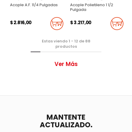
Acople A.F. 11/4 Pulgadas
Acople Polietileno 1 1/2
Pulgada
$ 2.816,00
$ 3.217,00
Añadir Al Carrito
Añadi
Estas viendo
1
-
12
de
88
productos
Ver Más
MANTENTE
ACTUALIZADO.