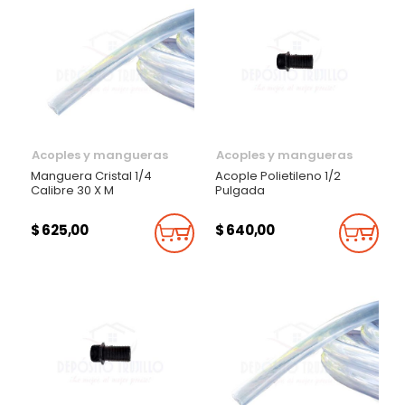
Acoples y mangueras
Acoples y mangueras
Manguera Cristal 1/4
Acople Polietileno 1/2
Calibre 30 X M
Pulgada
$ 625,00
$ 640,00
Añadir Al Carrito
Añadi