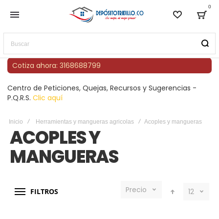
0
Lista de
Bag
Buscar
Cotiza ahora: 3168688799
Centro de Peticiones, Quejas, Recursos y Sugerencias -
P.Q.R.S.
Clic aquí
Inicio
Herramientas y mangueras agricolas
Acoples y mangueras
ACOPLES Y
MANGUERAS
Precio
FILTROS
12