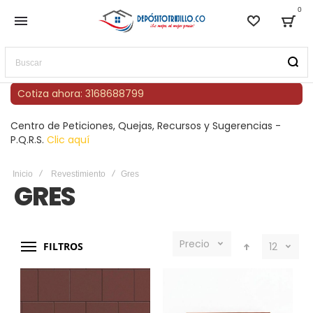
0
Lista de
Bag
Buscar
Cotiza ahora: 3168688799
Centro de Peticiones, Quejas, Recursos y Sugerencias -
P.Q.R.S.
Clic aquí
Inicio
Revestimiento
Gres
GRES
Precio
FILTROS
12