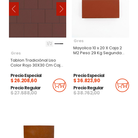
‹
›
Gres
1
2
Mayolica 10 x 20 X Caja 2
M2 Peso 29 Kg Segunda
Gres
Tecnigres
Tablon Tradiciónal Liso
Color Rojo 30X30 Cm Caja
1M
Precio Especial
Precio Especial
$ 26.208,60
$ 36.823,90
Añadir Al Carrito
Añadi
Precio Regular
Precio Regular
$ 27.588,00
$ 38.762,00