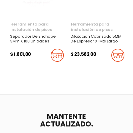
Herramienta para
Herramienta para
instalación de pisos
instalación de pisos
Separador De Enchape
Dilatación Cobrizada 5MM
3Mm X 100 Unidades
De Espresor X 1Mts Largo
$ 1.601,00
$ 23.562,00
Añadir Al Carrito
Añadi
MANTENTE
ACTUALIZADO.