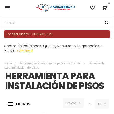
0
Lista de
Bag
Buscar
Cotiza ahora: 3168688799
Centro de Peticiones, Quejas, Recursos y Sugerencias -
P.Q.R.S.
Clic aquí
Inicio
Herramientas y maquinaria para construcción
Herramienta
para instalación de pisos
HERRAMIENTA PARA
INSTALACIÓN DE PISOS
Precio
FILTROS
12