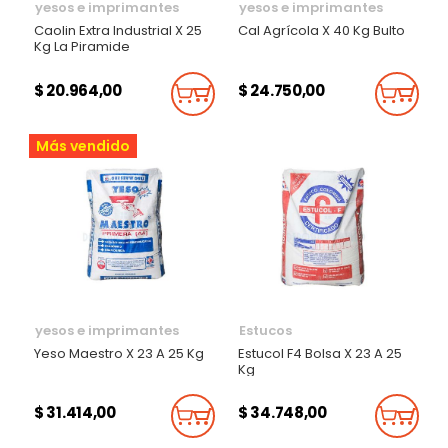
yesos e imprimantes
yesos e imprimantes
Caolin Extra Industrial X 25
Cal Agrícola X 40 Kg Bulto
Kg La Piramide
$ 20.964,00
$ 24.750,00
Añadir Al Carrito
Añadi
Más vendido
yesos e imprimantes
Estucos
Yeso Maestro X 23 A 25 Kg
Estucol F4 Bolsa X 23 A 25
Kg
$ 31.414,00
$ 34.748,00
Añadir Al Carrito
Añadi