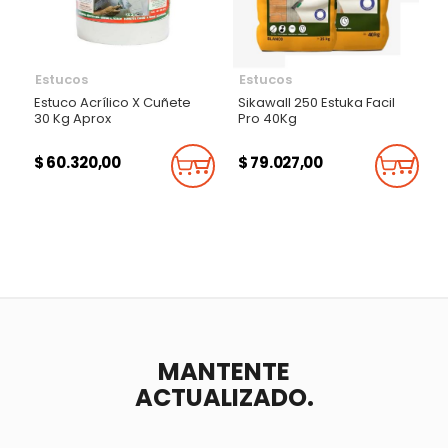
Estucos
Estucos
Estuco Acrílico X Cuñete
Sikawall 250 Estuka Facil
30 Kg Aprox
Pro 40Kg
$ 60.320,00
$ 79.027,00
Añadir Al Carrito
Añadi
MANTENTE
ACTUALIZADO.