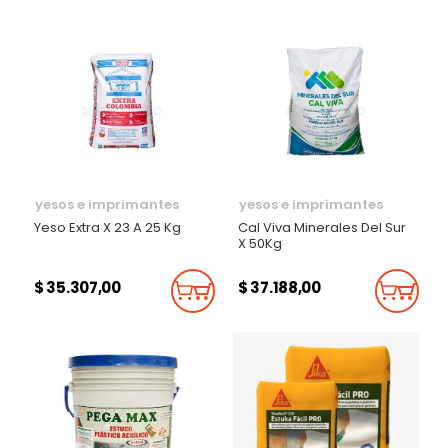
yesos e imprimantes
yesos e imprimantes
Yeso Extra X 23 A 25 Kg
Cal Viva Minerales Del Sur
X 50Kg
$ 35.307,00
$ 37.188,00
Añadir Al Carrito
Añadi