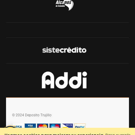
© 2024 Deposito Trujillo
💬
¿Necesitas Ayuda?