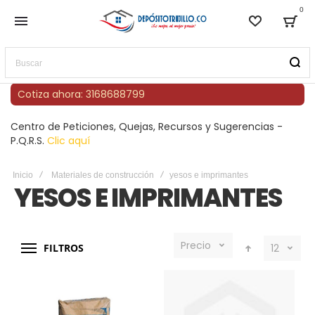
0
Lista de
Bag
Buscar
Cotiza ahora: 3168688799
Centro de Peticiones, Quejas, Recursos y Sugerencias -
P.Q.R.S.
Clic aquí
Inicio
Materiales de construcción
yesos e imprimantes
YESOS E IMPRIMANTES
Precio
FILTROS
12