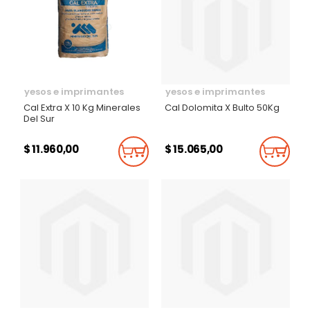
yesos e imprimantes
yesos e imprimantes
Cal Extra X 10 Kg Minerales
Cal Dolomita X Bulto 50Kg
Del Sur
$ 11.960,00
$ 15.065,00
Añadir Al Carrito
Añadi