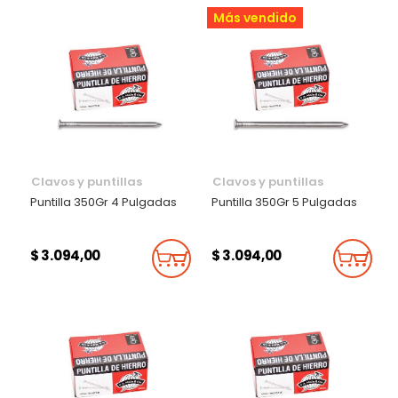
Más vendido
Clavos y puntillas
Clavos y puntillas
Puntilla 350Gr 4 Pulgadas
Puntilla 350Gr 5 Pulgadas
$ 3.094,00
$ 3.094,00
Añadir Al Carrito
Añadi