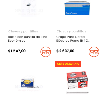
Clavos y puntillas
Clavos y puntillas
Bolsa con puntilla de Zinc
Grapa Para Cerca
Económica
Eléctrica Puma 11/4 X
500Gr
$ 1.547,00
$ 2.637,00
Añadir Al Carrito
Añadi
Más vendido