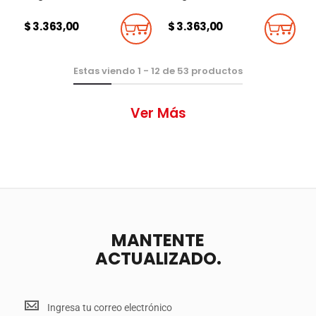
$ 3.363,00
$ 3.363,00
Añadir Al Carrito
Añadi
Estas viendo
1
-
12
de
53
productos
Ver Más
MANTENTE
ACTUALIZADO.
Mantente
<br>