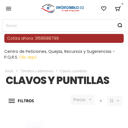
0
Lista de
Bag
Buscar
Cotiza ahora: 3168688799
Centro de Peticiones, Quejas, Recursos y Sugerencias -
P.Q.R.S.
Clic aquí
Inicio
Tornillos y adhesivos
Clavos y puntillas
CLAVOS Y PUNTILLAS
Precio
FILTROS
12