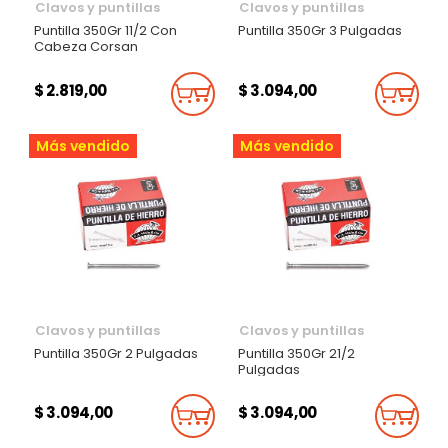
Clavos y puntillas
Clavos y puntillas
Puntilla 350Gr 11/2 Con
Puntilla 350Gr 3 Pulgadas
Cabeza Corsan
$ 2.819,00
$ 3.094,00
Añadir Al Carrito
Añadi
Más vendido
Más vendido
Clavos y puntillas
Clavos y puntillas
Puntilla 350Gr 2 Pulgadas
Puntilla 350Gr 21/2
Pulgadas
$ 3.094,00
$ 3.094,00
Añadir Al Carrito
Añadi