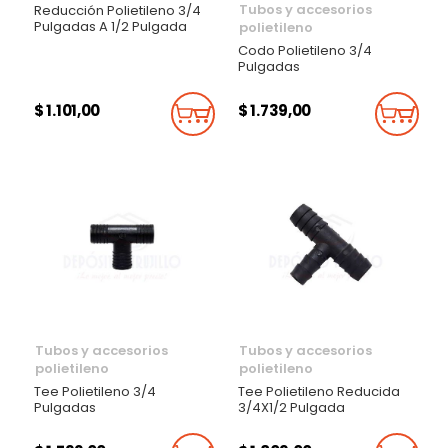
Tubos y accesorios
Reducción Polietileno 3/4
Pulgadas A 1/2 Pulgada
polietileno
Codo Polietileno 3/4
Pulgadas
$ 1.101,00
$ 1.739,00
Añadir Al Carrito
Añadi
Tubos y accesorios
Tubos y accesorios
polietileno
polietileno
Tee Polietileno 3/4
Tee Polietileno Reducida
Pulgadas
3/4X1/2 Pulgada