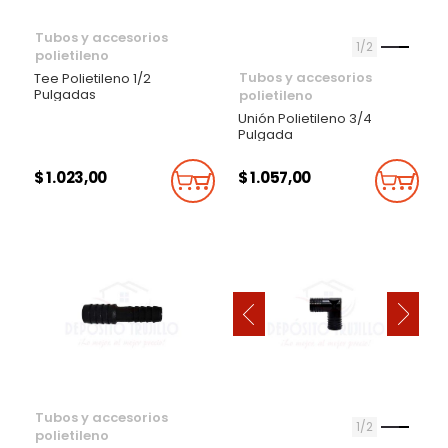
Tubos y accesorios
1
2
polietileno
Tubos y accesorios
Tee Polietileno 1/2
Pulgadas
polietileno
Unión Polietileno 3/4
Pulgada
$ 1.023,00
$ 1.057,00
Añadir Al Carrito
Añadi
‹
›
Tubos y accesorios
1
2
polietileno