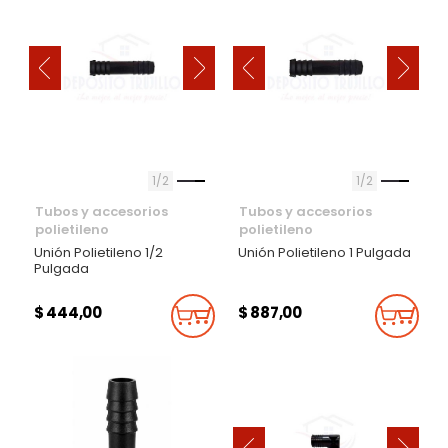
‹
‹
›
›
1
2
1
2
Tubos y accesorios
Tubos y accesorios
polietileno
polietileno
Unión Polietileno 1/2
Unión Polietileno 1 Pulgada
Pulgada
$ 444,00
$ 887,00
Añadir Al Carrito
Añadi