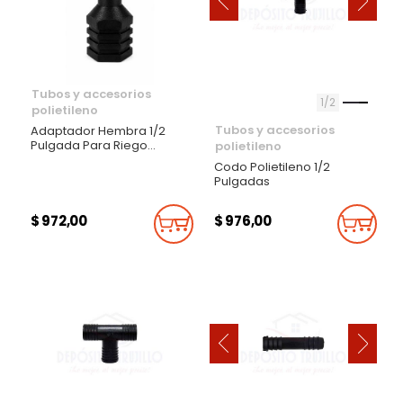
‹
›
Tubos y accesorios
1
2
polietileno
Tubos y accesorios
Adaptador Hembra 1/2
Pulgada Para Riego
polietileno
Polietileno
Codo Polietileno 1/2
Pulgadas
$ 972,00
$ 976,00
Añadir Al Carrito
Añadi
‹
›