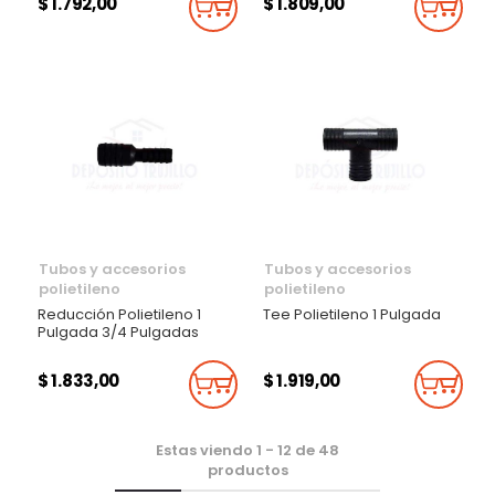
$ 1.792,00
$ 1.809,00
Añadir Al Carrito
Añadi
Tubos y accesorios
Tubos y accesorios
polietileno
polietileno
Reducción Polietileno 1
Tee Polietileno 1 Pulgada
Pulgada 3/4 Pulgadas
$ 1.833,00
$ 1.919,00
Añadir Al Carrito
Añadi
Estas viendo
1
-
12
de
48
productos