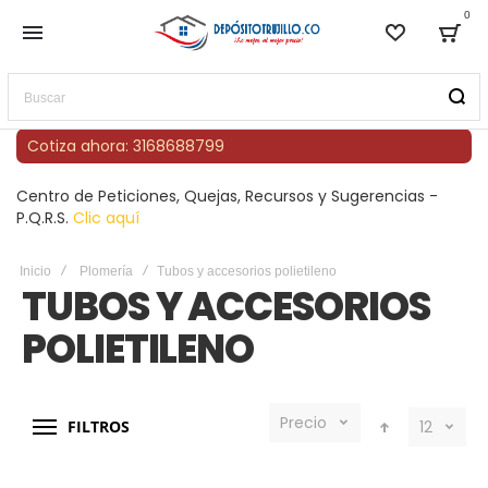
0
Lista de
Bag
Buscar
Cotiza ahora: 3168688799
Centro de Peticiones, Quejas, Recursos y Sugerencias -
P.Q.R.S.
Clic aquí
Inicio
Plomería
Tubos y accesorios polietileno
TUBOS Y ACCESORIOS
POLIETILENO
Precio
FILTROS
12