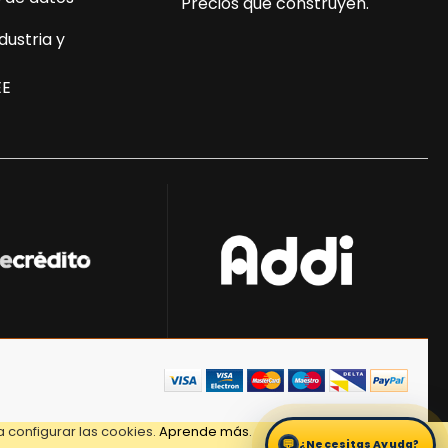
Precios que construyen.
dustria y
EE
 configurar las cookies.
Aprende más
.
💬
¿Necesitas Ayuda?