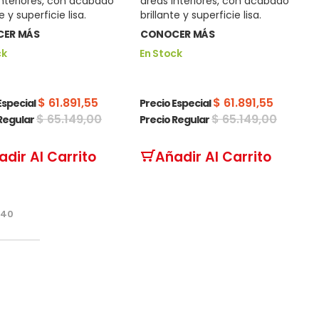
interiores, con acabado
áreas interiores, con acabado
e y superficie lisa.
brillante y superficie lisa.
ER MÁS
CONOCER MÁS
ck
En Stock
$ 61.891,55
$ 61.891,55
Especial
Precio Especial
$ 65.149,00
$ 65.149,00
Regular
Precio Regular
adir Al Carrito
Añadir Al Carrito
40