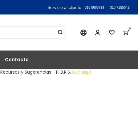
Servicio al cliente
316 8688799
318 7155842
0
Sika industry
Mi Cuenta
Lista de
Bag
Contacto
 Recursos y Sugerencias - P.Q.R.S.
Clic aquí