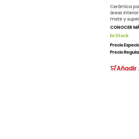
Cerámica par
áreas interi
mate y superf
CONOCER M
En Stock
Precio Especia
Precio Regula
Añadir 