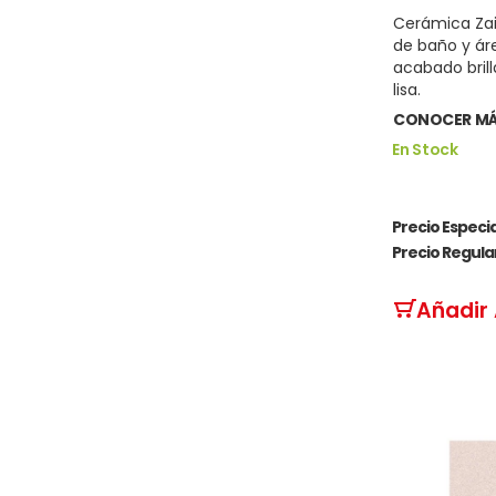
Cerámica Zair
de baño y áre
acabado brill
lisa.
CONOCER M
En Stock
Precio Especia
Precio Regula
Añadir 