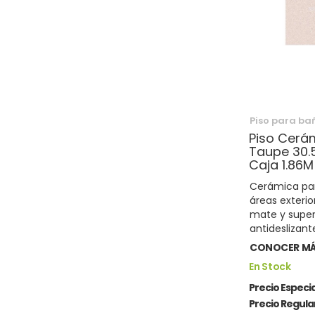
Piso para ba
Piso Cerá
Taupe 30.
Caja 1.86M
Cerámica par
áreas exteri
mate y super
antideslizant
CONOCER M
En Stock
Precio Especia
Precio Regula