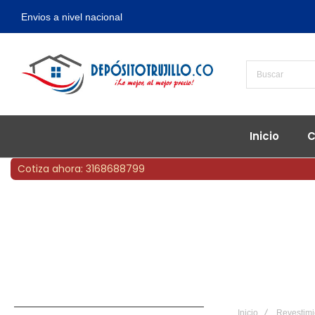
Envios a nivel nacional
Inicio
C
Cotiza ahora: 3168688799
Inicio
Revestimi