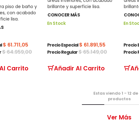
áreas interiores, con acabado
áreas 
a piso de baño y
brillante y superficie lisa.
brillant
ores, con acabado
CONOCER MÁS
CONOC
icie lisa.
En Stock
En Sto
ÁS
$ 61.711,05
$ 61.891,55
l
Precio Especial
Precio 
$ 64.959,00
$ 65.149,00
r
Precio Regular
Precio 
Al Carrito
Añadir Al Carrito
Añ
Estas viendo
1
-
12
de
productos
Ver Más