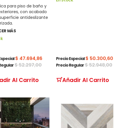
ca para piso de baño y
exteriores, con acabado
uperficie antideslizante
rizada.
ER MÁS
ck
$ 47.694,86
$ 50.300,60
Especial
Precio Especial
$ 52.297,00
$ 52.948,00
Regular
Precio Regular
adir Al Carrito
Añadir Al Carrito