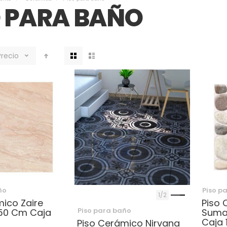
O PARA BAÑO
Ver
Precio
como
ño
Piso p
1
2
mico Zaire
Piso 
Piso para baño
X50 Cm Caja
Suma
Caja 
Piso Cerámico Nirvana