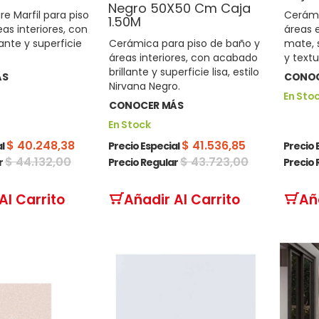
Negro 50X50 Cm Caja
e Marfil para piso
Cerámi
1.50M
as interiores, con
áreas 
ante y superficie
Cerámica para piso de baño y
mate, s
áreas interiores, con acabado
y textu
brillante y superficie lisa, estilo
ÁS
CONOC
Nirvana Negro.
En Sto
CONOCER MÁS
En Stock
$ 40.248,38
$ 41.536,85
l
Precio Especial
Precio 
$ 44.132,00
$ 43.723,00
r
Precio Regular
Precio 
Al Carrito
Añadir Al Carrito
Añ