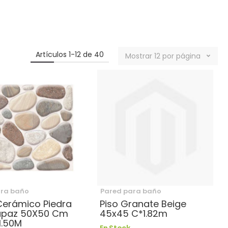
Artículos
1
-
12
de
40
Mostrar
12
por página
ara baño
Pared para baño
Cerámico Piedra
Piso Granate Beige
paz 50X50 Cm
45x45 C*1.82m
1.50M
En Stock