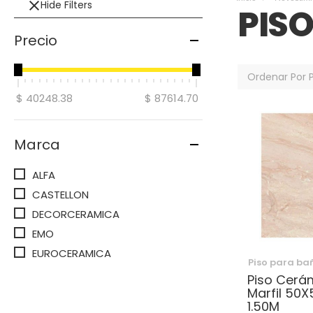
Hide Filters
PIS
Precio
Ordenar Por
$ 40248.38
$ 87614.70
Marca
ALFA
CASTELLON
DECORCERAMICA
EMO
EUROCERAMICA
Piso para ba
Piso Cerá
Marfil 50
1.50M