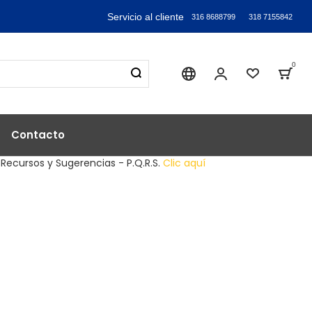
Servicio al cliente
316 8688799
318 7155842
0
Sika industry
Mi Cuenta
Lista de
Bag
Contacto
 Recursos y Sugerencias - P.Q.R.S.
Clic aquí