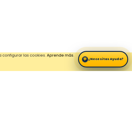
 configurar las cookies.
Aprende más
.
💬
¿Necesitas Ayuda?