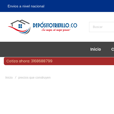
Envios a nivel nacional
Inicio
C
Cotiza ahora: 3168688799
Inicio
precios que construyen