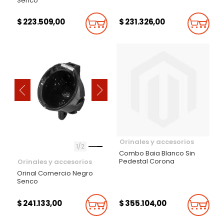
Senco
$ 223.509,00
$ 231.326,00
Añadir Al Carrito
Añadi
‹
›
Orinales y accesorios
1
2
Combo Baia Blanco Sin
Pedestal Corona
Orinales y accesorios
Orinal Comercio Negro
Senco
$ 241.133,00
$ 355.104,00
Añadir Al Carrito
Añadi