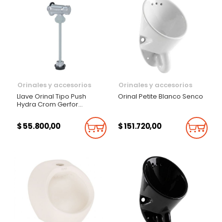
Orinales y accesorios
Orinales y accesorios
Llave Orinal Tipo Push
Orinal Petite Blanco Senco
Hydra Crom Gerfor
Rf:103642
$ 55.800,00
$ 151.720,00
Añadir Al Carrito
Añadi