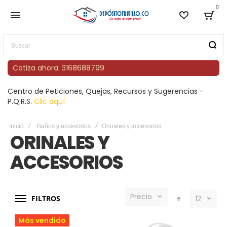
0
Lista de
Bag
Buscar
Cotiza ahora: 3168688799
Centro de Peticiones, Quejas, Recursos y Sugerencias -
P.Q.R.S.
Clic aquí
Inicio
Baños y accesorios
Orinales y accesorios
ORINALES Y
ACCESORIOS
Precio
FILTROS
12
Más vendido