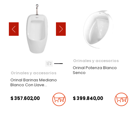
‹
›
Orinales y accesorios
1
2
Orinal Potenza Blanco
Senco
Orinales y accesorios
Orinal Barinas Mediano
Blanco Con Llave
Push+Sifon Sencillo
$ 357.602,00
$ 399.840,00
Añadir Al Carrito
Añadi