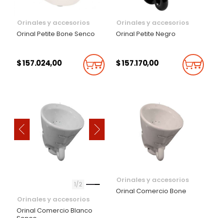
Orinales y accesorios
Orinales y accesorios
Orinal Petite Bone Senco
Orinal Petite Negro
$ 157.024,00
$ 157.170,00
Añadir Al Carrito
Añadi
‹
›
Orinales y accesorios
1
2
Orinal Comercio Bone
Orinales y accesorios
Orinal Comercio Blanco