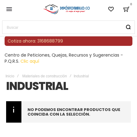
0
Lista de
Bag
Buscar
Cotiza ahora: 3168688799
Centro de Peticiones, Quejas, Recursos y Sugerencias -
P.Q.R.S.
Clic aquí
Inicio
Materiales de construcción
Industrial
INDUSTRIAL
NO PODEMOS ENCONTRAR PRODUCTOS QUE
COINCIDA CON LA SELECCIÓN.