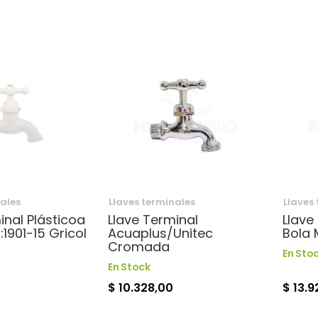
nales
Llaves terminales
Llaves
inal Plásticoa
Llave Terminal
Llave
:1901-15 Gricol
Acuaplus/Unitec
Bola 
Cromada
En Sto
En Stock
$ 10.328,00
$ 13.9