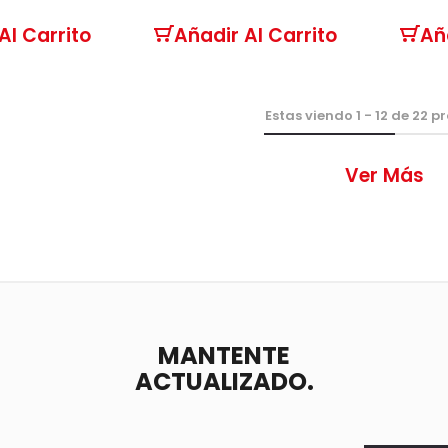
Al Carrito
Añadir Al Carrito
Añ
Estas viendo
1
-
12
de
22
pr
Ver Más
MANTENTE
ACTUALIZADO.