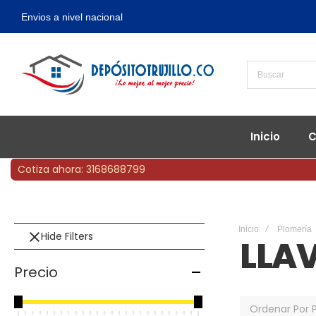
Envios a nivel nacional
Inicio
C
Cotiza ahora: 3168688799
Inicio
Plomería
Hide Filters
LLA
Precio
Ordenar Por