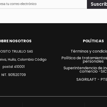
e
Suscri
ado.
OBRE NOSOTROS
POLÍTICAS
Términos y condici
OSITO TRUJILLO SAS
Política de tratamiento
eiva, Huila, Colombia Código
personales
postal 410001
Superintendencia de in
comercio -SIC
NIT. 901520709
SAGRILAFT - PT