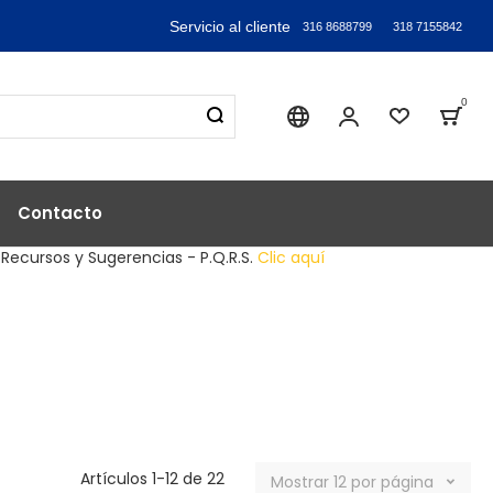
Servicio al cliente
316 8688799
318 7155842
0
Sika industry
Mi Cuenta
Lista de
Bag
Contacto
 Recursos y Sugerencias - P.Q.R.S.
Clic aquí
Artículos
1
-
12
de
22
Mostrar
12
por página