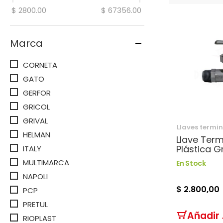
$ 2800.00
$ 67356.00
Marca
CORNETA
GATO
GERFOR
GRICOL
GRIVAL
Llaves termi
HELMAN
Llave Term
Plástica Gr
ITALY
MULTIMARCA
En Stock
NAPOLI
$ 2.800,00
PCP
PRETUL
Añadir 
RIOPLAST