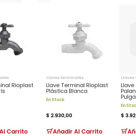
como
nales
Llaves terminales
Llaves
inal Rioplast
Llave Terminal Rioplast
Llave
is
Plástica Blanca
Palan
Pulg
En Stock
En Sto
$ 2.930,00
$ 3.9
Al Carrito
Añadir Al Carrito
Añ