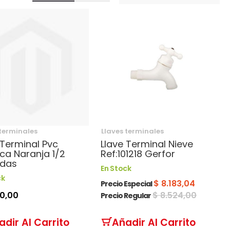
 terminales
Llaves terminales
 Terminal Pvc
Llave Terminal Nieve
ca Naranja 1/2
Ref:101218 Gerfor
adas
En Stock
ck
$ 8.183,04
Precio Especial
20,00
$ 8.524,00
Precio Regular
adir Al Carrito
Añadir Al Carrito