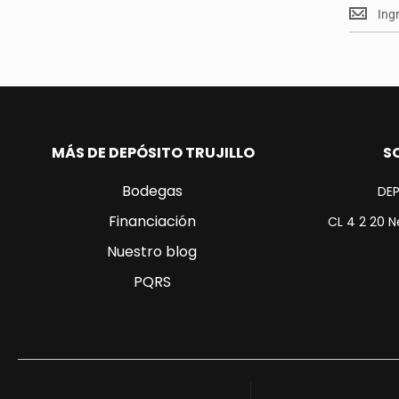
Mantent
<br>
actualiz
MÁS DE DEPÓSITO TRUJILLO
S
Bodegas
DEP
Financiación
CL 4 2 20 N
Nuestro blog
PQRS