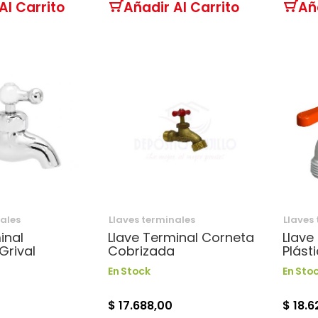
Al Carrito
Añadir Al Carrito
Añ
nales
Llaves terminales
Llaves
inal
Llave Terminal Corneta
Llave
rival
Cobrizada
Plást
En Stock
En Sto
$ 17.688,00
$ 18.