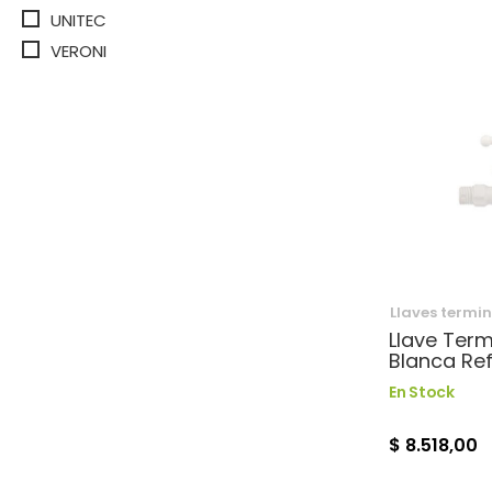
UNITEC
VERONI
Llaves termi
Llave Term
Blanca Ref
En Stock
$ 8.518,00