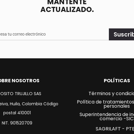
MANTENTE
ACTUALIZADO.
e
Suscri
ado.
OBRE NOSOTROS
POLÍTICAS
Términos y condici
OSITO TRUJILLO SAS
Política de tratamiento
eiva, Huila, Colombia Código
personales
postal 410001
Superintendencia de in
comercio -SIC
NIT. 901520709
SAGRILAFT - PT