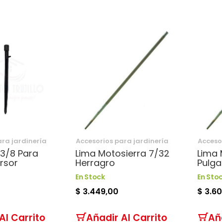
ara jardinería
Accesorios para jardinería
Acceso
 3/8 Para
Lima Motosierra 7/32
Lima 
rsor
Herragro
Pulga
En Stock
En Sto
$ 3.449,00
$ 3.6
Al Carrito
Añadir Al Carrito
Añ