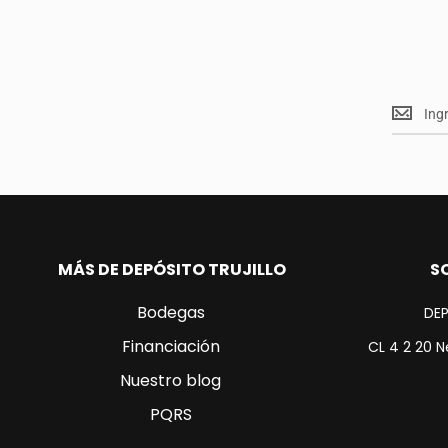
Mantent
<br>
actualiz
MÁS DE DEPÓSITO TRUJILLO
S
Bodegas
DEP
Financiación
CL 4 2 20 N
Nuestro blog
PQRS