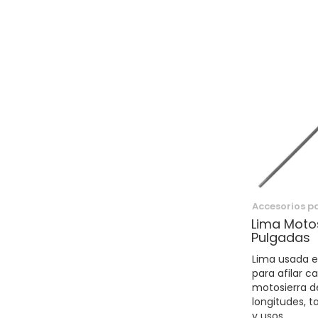
Accesorios p
Lima Motos
Pulgadas
Lima usada 
para afilar 
motosierra d
longitudes, 
y usos.