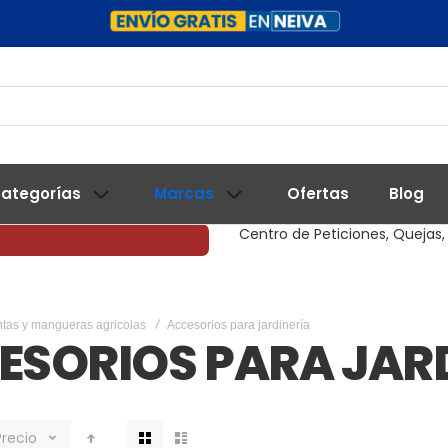
ategorías
Marcas
Ofertas
Blog
Centro de Peticiones, Quejas,
tas y mangueras agricolas
Accesorios para jardinería
ESORIOS PARA JAR
Ver
Precio