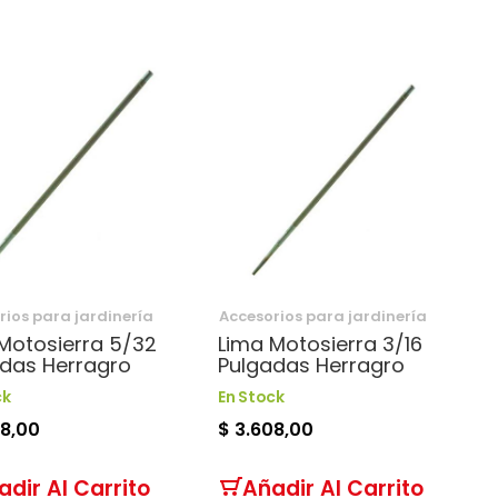
rios para jardinería
Accesorios para jardinería
Motosierra 5/32
Lima Motosierra 3/16
das Herragro
Pulgadas Herragro
ck
En Stock
08,00
$ 3.608,00
adir Al Carrito
Añadir Al Carrito