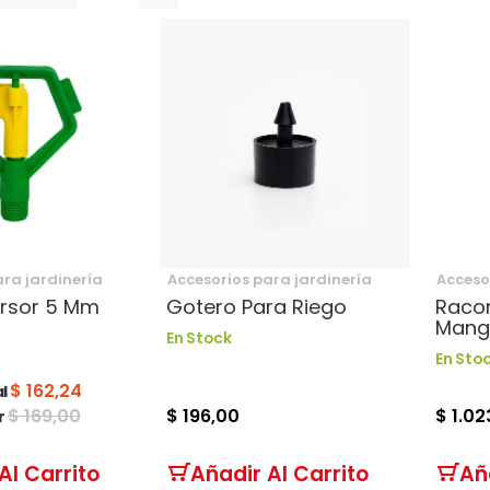
como
ara jardinería
Accesorios para jardinería
Acceso
rsor 5 Mm
Gotero Para Riego
Racor
Mang
En Stock
En Sto
$ 162,24
l
$ 169,00
$ 196,00
$ 1.02
r
Al Carrito
Añadir Al Carrito
Añ