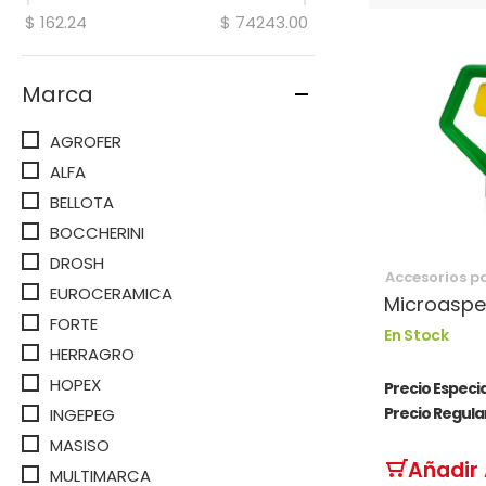
$ 162.24
$ 74243.00
Marca
AGROFER
ALFA
BELLOTA
BOCCHERINI
DROSH
Accesorios p
EUROCERAMICA
Microaspe
FORTE
En Stock
HERRAGRO
HOPEX
Precio Especia
Precio Regula
INGEPEG
MASISO
Añadir 
MULTIMARCA