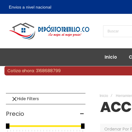
Envios a nivel nacional
Inicio
C
Cotiza ahora: 3168688799
Inicio
Herramien
Hide Filters
ACC
Precio
Ordenar Por