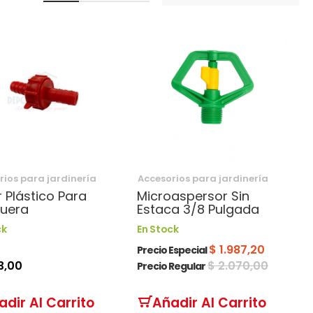
rios para jardinería
Accesorios para jardinería
 Plástico Para
Microaspersor Sin
uera
Estaca 3/8 Pulgada
ck
En Stock
$ 1.987,20
Precio Especial
3,00
$ 2.070,00
Precio Regular
adir Al Carrito
Añadir Al Carrito