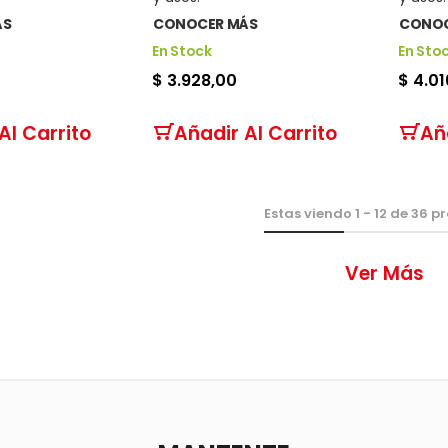
ÁS
CONOCER MÁS
CONOC
En Stock
En Sto
$ 3.928,00
$ 4.01
Al Carrito
Añadir Al Carrito
Añ
Estas viendo
1
-
12
de
36
pr
Ver Más