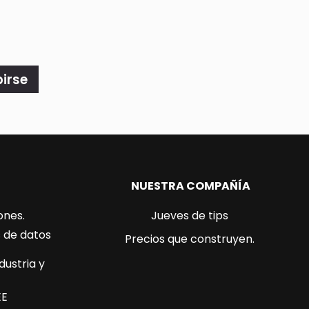
birse
NUESTRA COMPAÑÍA
ones.
Jueves de tips
s de datos
Precios que construyen.
dustria y
EE