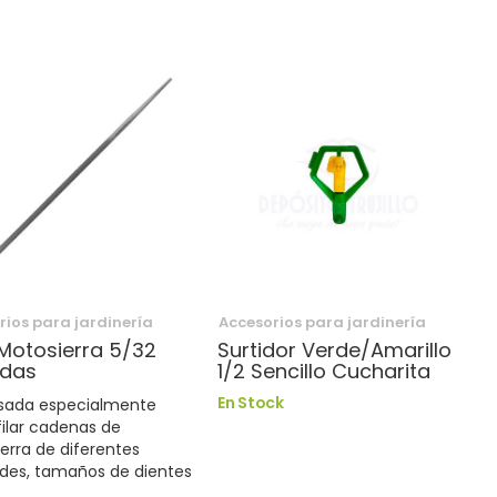
rios para jardinería
Accesorios para jardinería
Motosierra 5/32
Surtidor Verde/Amarillo
adas
1/2 Sencillo Cucharita
En Stock
sada especialmente
filar cadenas de
erra de diferentes
udes, tamaños de dientes