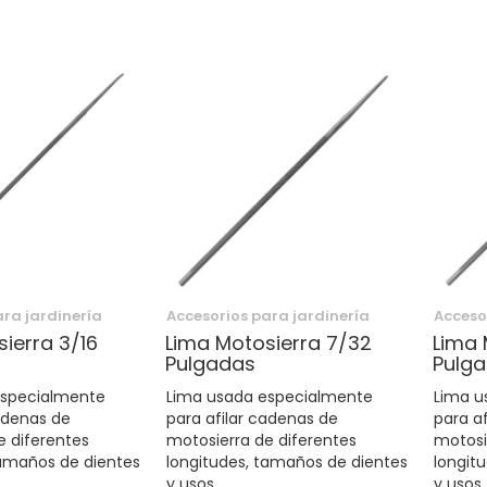
ara jardinería
Accesorios para jardinería
Acceso
ierra 3/16
Lima Motosierra 7/32
Lima 
Pulgadas
Pulg
especialmente
Lima usada especialmente
Lima u
cadenas de
para afilar cadenas de
para a
e diferentes
motosierra de diferentes
motosi
tamaños de dientes
longitudes, tamaños de dientes
longit
y usos.
y usos.