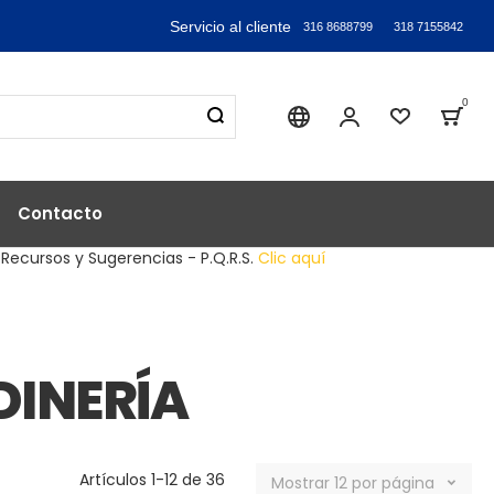
Servicio al cliente
316 8688799
318 7155842
0
Sika industry
Mi Cuenta
Lista de
Bag
Contacto
 Recursos y Sugerencias - P.Q.R.S.
Clic aquí
DINERÍA
Artículos
1
-
12
de
36
Mostrar
12
por página