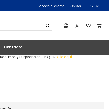
Servicio al cliente
316 8688799
318 7155842
0
Sika industry
Mi Cuenta
Lista de
Bag
Contacto
 Recursos y Sugerencias - P.Q.R.S.
Clic aquí
ECCIÓN.