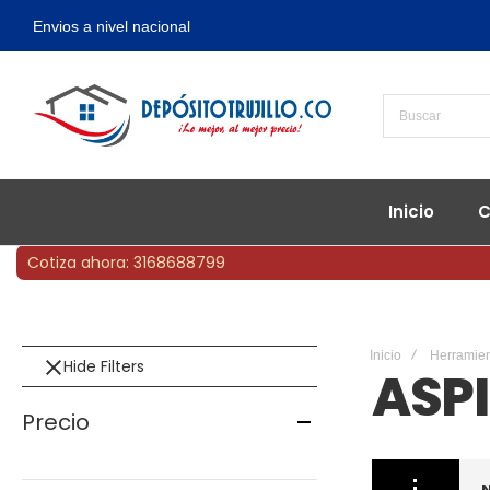
Envios a nivel nacional
Inicio
C
Cotiza ahora: 3168688799
Inicio
Herramie
Hide Filters
ASP
Precio