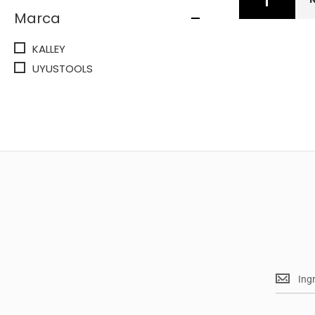
Marca
KALLEY
UYUSTOOLS
Mantent
<br>
actualiz