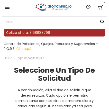
0
Lista de
Bag
Buscar
Cotiza ahora: 3168688799
Centro de Peticiones, Quejas, Recursos y Sugerencias -
P.Q.R.S.
Clic aquí
Inicio
pqrs deposito trujillo
Seleccione Un Tipo De
Solicitud
A continuación, elija el tipo de solicitud que
desea realizar. Cada opción le permitirá
comunicarse con nosotros de manera clara y
adecuada según su necesidad: ya sea para