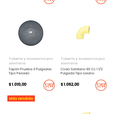
Añadir Al Carrito
Añadi
Tubería y accesorios pvc
Tubería y accesorios pvc
sanitaria
sanitaria
Tapón Prueba 3 Pulgadas
Codo Sanitario 90 Cc 1 1/2
Tipo Pesado
Pulgada Tipo Liviano
$ 1.010,00
$ 1.052,00
Añadir Al Carrito
Añadi
Más vendido