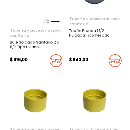
Tubería y accesorios pvc
1
2
sanitaria
Tubería y accesorios pvc
Tapón Prueba 1 1/2
Pulgada Tipo Pesado
sanitaria
Buje Soldado Sanitario 2 x
11/2 Tipo Liviano
$ 616,00
$ 643,00
Añadir Al Carrito
Añadi
Tubería y accesorios pvc
Tubería y accesorios pvc