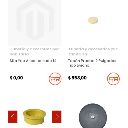
Tubería y accesorios pvc
Tubería y accesorios pvc
sanitaria
sanitaria
Silla Yee Alcantarillado 14
Tapón Prueba 2 Pulgadas
Tipo Liviano
$ 0,00
$ 558,00
Añadir Al Carrito
Añadi
‹
›