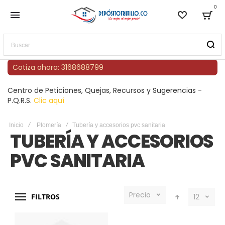
0
Lista de
Bag
Buscar
Cotiza ahora: 3168688799
Centro de Peticiones, Quejas, Recursos y Sugerencias -
P.Q.R.S.
Clic aquí
Inicio
Plomería
Tubería y accesorios pvc sanitaria
TUBERÍA Y ACCESORIOS
PVC SANITARIA
Precio
FILTROS
12