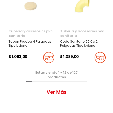
Tubería y accesorios pvc
Tubería y accesorios pvc
sanitaria
sanitaria
Tapón Prueba 4 Pulgadas
Codo Sanitario 90 Cc 2
Tipo Liviano
Pulgadas Tipo Liviano
$ 1.063,00
$ 1.389,00
Añadir Al Carrito
Añadi
Estas viendo
1
-
12
de
127
productos
Ver Más