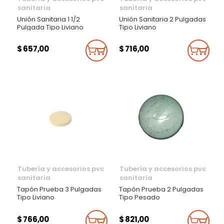
sanitaria
sanitaria
Unión Sanitaria 1 1/2
Unión Sanitaria 2 Pulgadas
Pulgada Tipo Liviano
Tipo Liviano
$ 657,00
$ 716,00
Añadir Al Carrito
Añadi
Tubería y accesorios pvc
Tubería y accesorios pvc
sanitaria
sanitaria
Tapón Prueba 3 Pulgadas
Tapón Prueba 2 Pulgadas
Tipo Liviano
Tipo Pesado
$ 766,00
$ 821,00