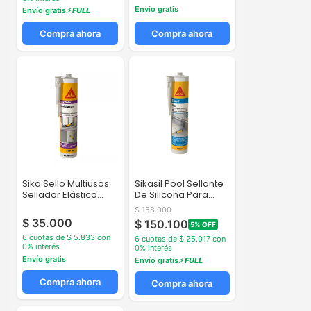
Envío gratis
Envío gratis
⚡ FULL
Compra ahora
Compra ahora
Sika Sello Multiusos
Sikasil Pool Sellante
Sellador Elástico
De Silicona Para
Blanco
Piscinas...
$ 158.000
$ 35.000
$ 150.100
5% OFF
6 cuotas de $ 5.833 con
6 cuotas de $ 25.017 con
0% interés
0% interés
Envío gratis
Envío gratis
⚡ FULL
Compra ahora
Compra ahora