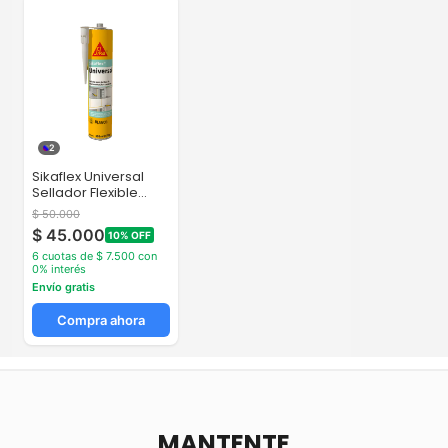
2
Sikaflex Universal
Sellador Flexible
Poliuretano...
$ 50.000
$ 45.000
10% OFF
6 cuotas de $ 7.500 con
0% interés
Envío gratis
Compra ahora
MANTENTE