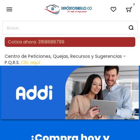
0
Lista de
Bag
Buscar
Cotiza ahora: 3168688799
Centro de Peticiones, Quejas, Recursos y Sugerencias -
P.Q.R.S.
Clic aquí