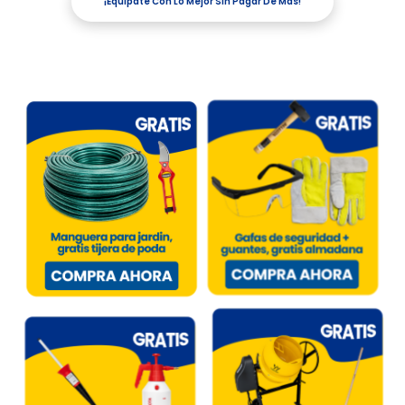
¡Equípate Con Lo Mejor Sin Pagar De Más!