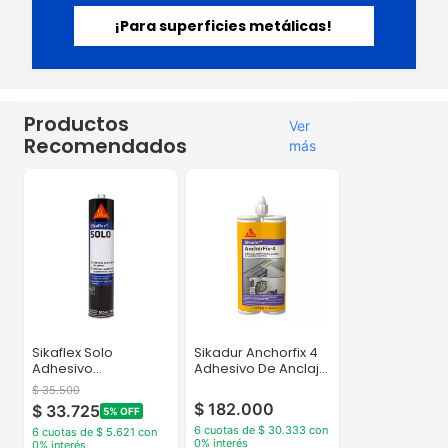
¡Para superficies metálicas!
Productos
Ver
Recomendados
más
Sikaflex Solo
Sikadur Anchorfix 4
Adhesivo
Adhesivo De Anclaje
Poliuretano Para
De Varillas...
$ 35.500
Parabrisas...
$ 182.000
$ 33.725
5% OFF
6 cuotas de $ 30.333 con
6 cuotas de $ 5.621 con
0% interés
0% interés