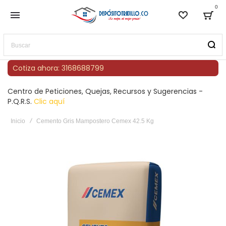
0
Lista de
Bag
Buscar
Cotiza ahora: 3168688799
Centro de Peticiones, Quejas, Recursos y Sugerencias -
P.Q.R.S.
Clic aquí
Inicio
Cemento Gris Mampostero Cemex 42.5 Kg
Saltar
al
final
de
la
galería
de
imágenes