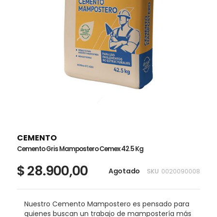
Saltar
al
comienzo
de
CEMENTO
la
Cemento Gris Mampostero Cemex 42.5 Kg
galería
de
$ 28.900,00
Agotado
SKU
0020090008
imágenes
Nuestro Cemento Mampostero es pensado para
quienes buscan un trabajo de mampostería más