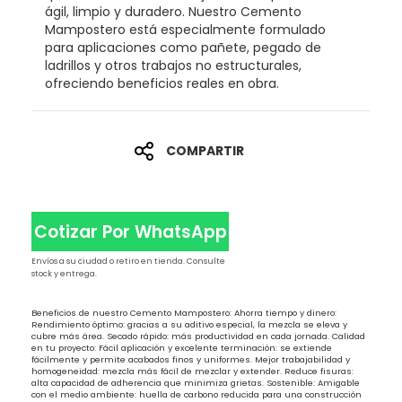
ágil, limpio y duradero. Nuestro Cemento
Mampostero está especialmente formulado
para aplicaciones como pañete, pegado de
ladrillos y otros trabajos no estructurales,
ofreciendo beneficios reales en obra.
COMPARTIR
Cotizar Por WhatsApp
Envíos a su ciudad o retiro en tienda. Consulte
stock y entrega.
Beneficios de nuestro Cemento Mampostero: Ahorra tiempo y dinero:
Rendimiento óptimo: gracias a su aditivo especial, la mezcla se eleva y
cubre más área. Secado rápido: más productividad en cada jornada. Calidad
en tu proyecto: Fácil aplicación y excelente terminación: se extiende
fácilmente y permite acabados finos y uniformes. Mejor trabajabilidad y
homogeneidad: mezcla más fácil de mezclar y extender. Reduce fisuras:
alta capacidad de adherencia que minimiza grietas. Sostenible: Amigable
con el medio ambiente: huella de carbono reducida para una construcción