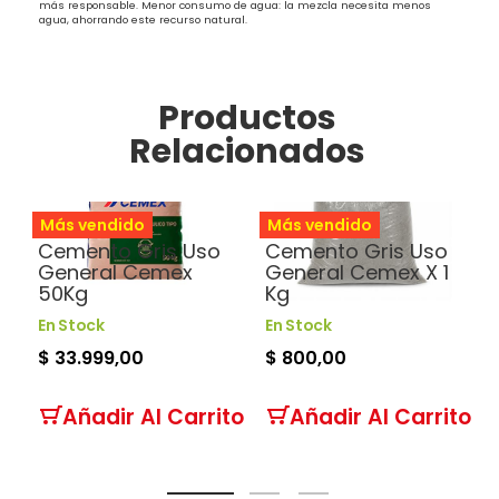
más responsable. Menor consumo de agua: la mezcla necesita menos
agua, ahorrando este recurso natural.
Productos
Relacionados
Cemento
Cemento
Más vendido
Más vendido
Cemento Gris Uso
Cemento Gris Uso
General Cemex
General Cemex X 1
50Kg
Kg
En Stock
En Stock
$ 33.999,00
$ 800,00
Añadir Al Carrito
Añadir Al Carrito