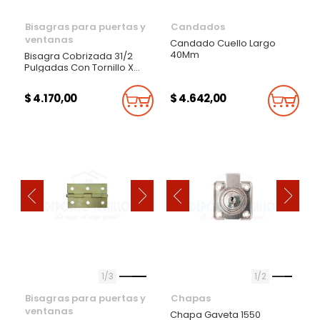
Bisagras para puertas y
Candados
ventanas
Candado Cuello Largo
40Mm
Bisagra Cobrizada 31/2
Pulgadas Con Tornillo X
Par
$ 4.170,00
$ 4.642,00
Añadir Al Carrito
Añadi
‹
‹
›
›
1
3
1
2
Bisagras para puertas y
Chapas
ventanas
Chapa Gaveta 1550