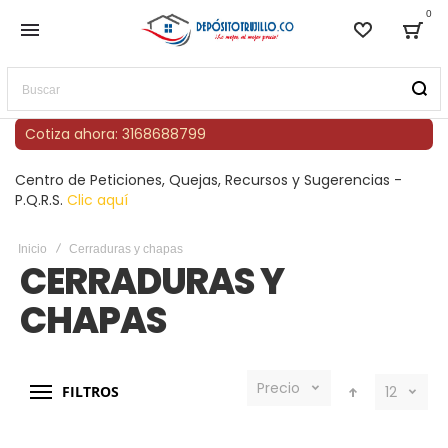
0
Lista de
Bag
Buscar
Cotiza ahora: 3168688799
Centro de Peticiones, Quejas, Recursos y Sugerencias -
P.Q.R.S.
Clic aquí
Inicio
Cerraduras y chapas
CERRADURAS Y
CHAPAS
Precio
FILTROS
12