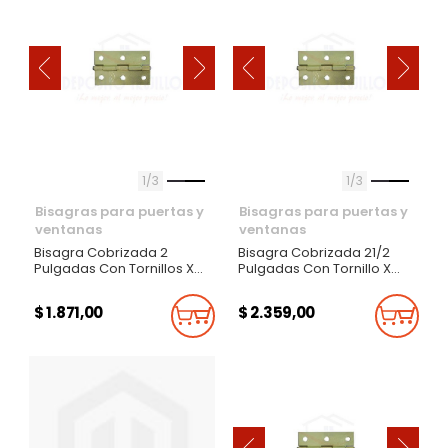
‹
‹
›
›
1
3
1
3
Bisagras para puertas y
Bisagras para puertas y
ventanas
ventanas
Bisagra Cobrizada 2
Bisagra Cobrizada 21/2
Pulgadas Con Tornillos X
Pulgadas Con Tornillo X
Par
Par
$ 1.871,00
$ 2.359,00
Añadir Al Carrito
Añadi