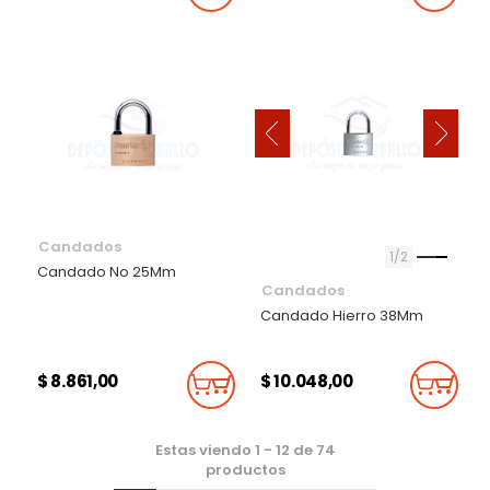
‹
›
Candados
1
2
Candado No 25Mm
Candados
Candado Hierro 38Mm
$ 8.861,00
$ 10.048,00
Añadir Al Carrito
Añadi
Estas viendo
1
-
12
de
74
productos