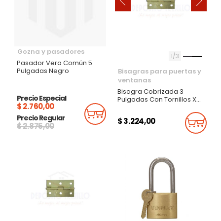
‹
›
Gozna y pasadores
1
3
Pasador Vera Común 5
Pulgadas Negro
Bisagras para puertas y
ventanas
Bisagra Cobrizada 3
Precio Especial
Pulgadas Con Tornillos X
$ 2.760,00
Par
Añadir Al Carrito
Precio Regular
$ 3.224,00
Añadi
$ 2.875,00