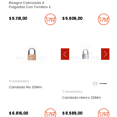
Bisagra Cobrizada 4
Pulgadas Con Tornillos X
Par
$ 5.118,00
$ 5.606,00
Añadir Al Carrito
Añadi
‹
›
Candados
1
2
Candado No 20Mm
Candados
Candado Hierro 32Mm
$ 6.816,00
$ 8.589,00
Añadir Al Carrito
Añadi