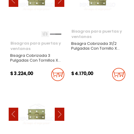
‹
›
Bisagras para puertas y
1
3
ventanas
Bisagras para puertas y
Bisagra Cobrizada 31/2
Pulgadas Con Tornillo X
ventanas
Par
Bisagra Cobrizada 3
Pulgadas Con Tornillos X
Par
$ 3.224,00
$ 4.170,00
Añadir Al Carrito
Añadi
‹
›