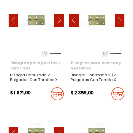
‹
‹
›
›
1
3
1
3
Bisagras para puertas y
Bisagras para puertas y
ventanas
ventanas
Bisagra Cobrizada 2
Bisagra Cobrizada 21/2
Pulgadas Con Tornillos X
Pulgadas Con Tornillo X
Par
Par
$ 1.871,00
$ 2.359,00
Añadir Al Carrito
Añadi