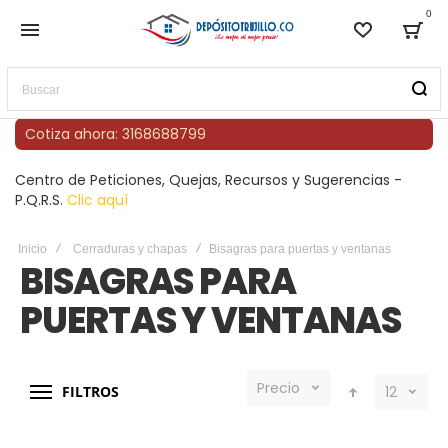
0
Lista de
Bag
Buscar
Cotiza ahora: 3168688799
Centro de Peticiones, Quejas, Recursos y Sugerencias -
P.Q.R.S.
Clic aquí
Inicio
Cerraduras y chapas
Bisagras para puertas y ventanas
BISAGRAS PARA
PUERTAS Y VENTANAS
Precio
FILTROS
12