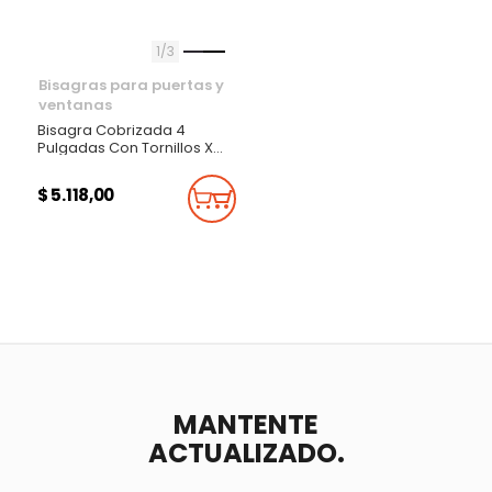
1
3
Bisagras para puertas y
ventanas
Bisagra Cobrizada 4
Pulgadas Con Tornillos X
Par
$ 5.118,00
Añadir Al Carrito
MANTENTE
ACTUALIZADO.