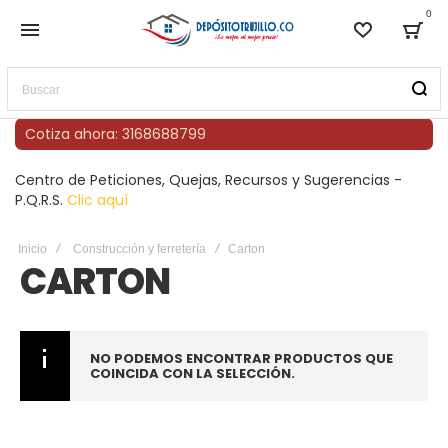
0
Lista de
Bag
Buscar
Cotiza ahora: 3168688799
Centro de Peticiones, Quejas, Recursos y Sugerencias -
P.Q.R.S.
Clic aquí
Inicio
Construcción y ferretería
Carton
CARTON
NO PODEMOS ENCONTRAR PRODUCTOS QUE
COINCIDA CON LA SELECCIÓN.