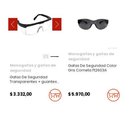
‹
›
Monogafas y gafas de
1
2
seguridad
Monogafas y gafas de
Gafas De Seguridad Color
Gris Corneta Ft2603A
seguridad
Gafas De Seguridad
Transparentes + guantes
carnaza lleva gratis una
almadana
$ 3.332,00
$ 5.970,00
Añadir Al Carrito
Añadi