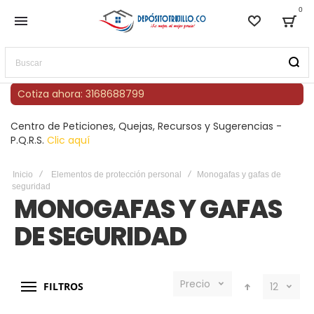
0
Lista de
Bag
Buscar
Cotiza ahora: 3168688799
Centro de Peticiones, Quejas, Recursos y Sugerencias -
P.Q.R.S.
Clic aquí
Inicio
Elementos de protección personal
Monogafas y gafas de
seguridad
MONOGAFAS Y GAFAS
DE SEGURIDAD
Precio
FILTROS
12