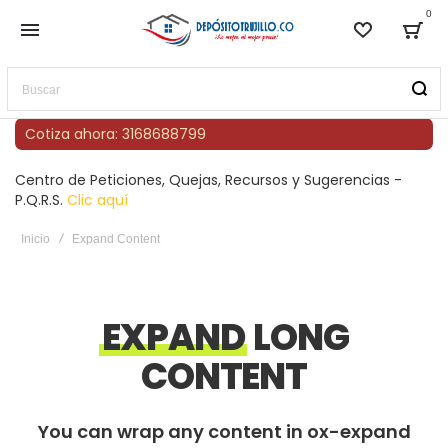
0
Lista de
Bag
Buscar
Cotiza ahora: 3168688799
Centro de Peticiones, Quejas, Recursos y Sugerencias -
P.Q.R.S.
Clic aquí
Inicio
Expand Content
EXPAND
LONG
CONTENT
You can wrap any content in ox-expand