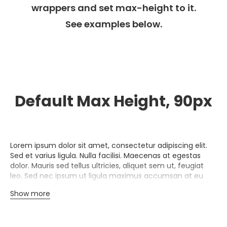
wrappers and set max-height to it.
See examples below.
Default Max Height, 90px
Lorem ipsum dolor sit amet, consectetur adipiscing elit.
Sed et varius ligula. Nulla facilisi. Maecenas at egestas
dolor. Mauris sed tellus ultricies, aliquet sem ut, feugiat
leo. Sed nec ipsum ut ligula maximus accumsan at eu
ante. Proin vel faucibus tortor. Phasellus a rutrum erat,
Show more
quis pharetra nisi. Morbi auctor diam eu diam aliquet
laoreet. Nullam eget mauris ac ex aliquet congue. Mauris
semper congue porttitor. Maecenas ullamcorper
vestibulum massa, in rhoncus tellus ornare imperdiet.