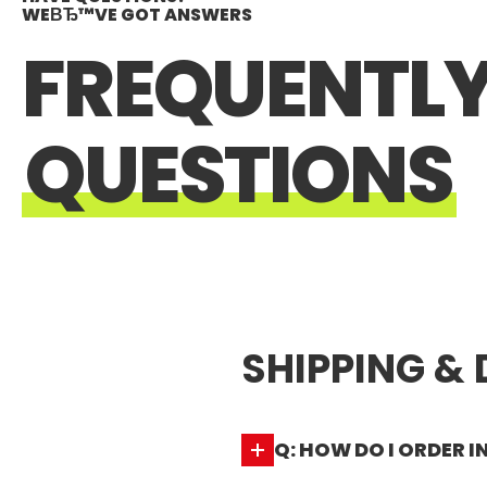
WEВЂ™VE GOT ANSWERS
FREQUENTLY
QUESTIONS
SHIPPING & 
Q: HOW DO I ORDER 