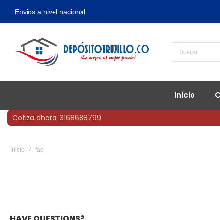
Envios a nivel nacional
Inicio
C
Cotiza ahora: 3168688799
Inicio
faq
HAVE QUESTIONS?