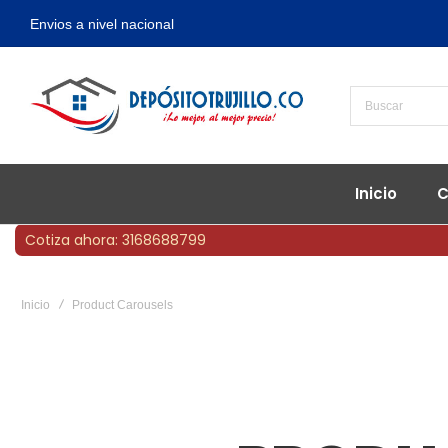
Envios a nivel nacional
Inicio
C
Cotiza ahora: 3168688799
Inicio
Product Carousels