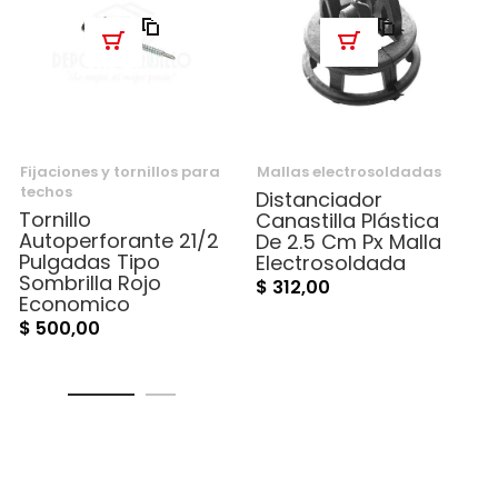
Añadir para comparar
Añadir para comparar
Fijaciones y tornillos para
Mallas electrosoldadas
techos
Distanciador
Tornillo
Canastilla Plástica
Autoperforante 21/2
De 2.5 Cm Px Malla
Pulgadas Tipo
Electrosoldada
Sombrilla Rojo
$ 312,00
Economico
$ 500,00