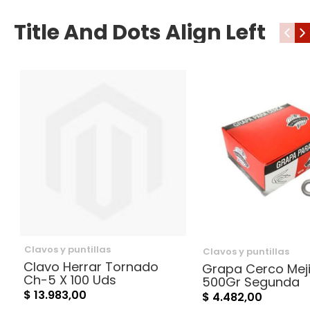
Title And Dots Align Left
‹
›
Clavos y puntillas
Clavos y puntillas
Clavo Herrar Tornado
Grapa Cerco Meji
Ch-5 X 100 Uds
500Gr Segunda
$ 13.983,00
$ 4.482,00