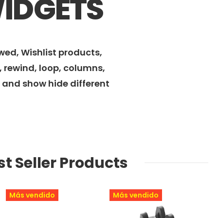
IDGETS
wed, Wishlist products,
, rewind, loop, columns,
t and show hide different
st Seller Products
Más vendido
Más vendido