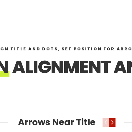
IGN TITLE AND DOTS, SET POSITION FOR ARR
N
ALIGNMENT AN
Arrows Near Title
‹
›