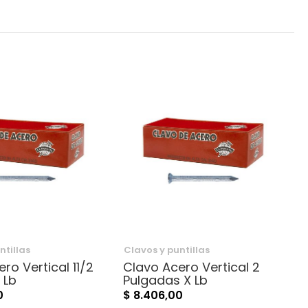
ntillas
Clavos y puntillas
C
ro Vertical 11/2
Clavo Acero Vertical 2
 Lb
Pulgadas X Lb
0
$ 8.406,00