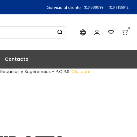
Servicio al cliente
316 8688799
318 7155842
0
Sika industry
Mi Cuenta
Lista de
Bag
Contacto
 Recursos y Sugerencias - P.Q.R.S.
Clic aquí