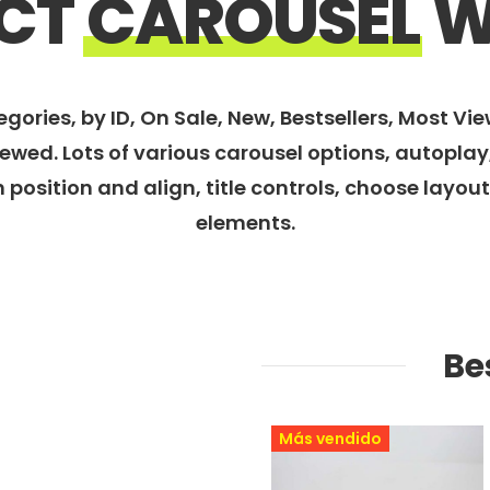
CT
CAROUSEL
W
ories, by ID, On Sale, New, Bestsellers, Most Vie
ewed. Lots of various carousel options, autoplay
 position and align, title controls, choose layou
elements.
Be
Más vendido