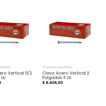
ntillas
Clavos y puntillas
C
ro Vertical 11/2
Clavo Acero Vertical 2
 Lb
Pulgadas X Lb
0
$ 8.406,00