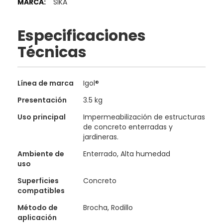
SIKA
Información
Especificaciones
Técnicas
Especificaciones
Línea de marca
Igol®
técnicas
Presentación
3.5 kg
Uso principal
Impermeabilización de estructuras
de concreto enterradas y
jardineras.
Ambiente de
Enterrado, Alta humedad
uso
Superficies
Concreto
compatibles
Método de
Brocha, Rodillo
aplicación