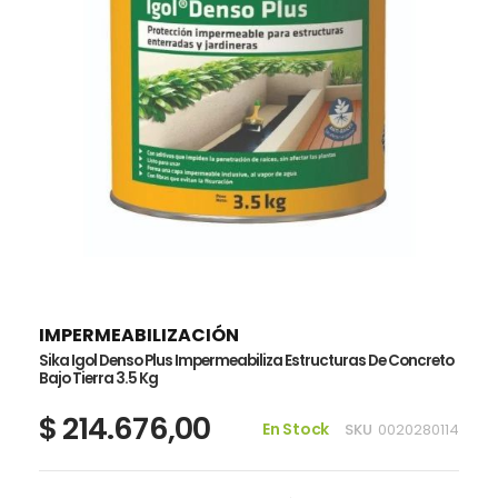
imágenes
Saltar
al
comienzo
de
IMPERMEABILIZACIÓN
la
Sika Igol Denso Plus Impermeabiliza Estructuras De Concreto
galería
Bajo Tierra 3.5 Kg
de
$ 214.676,00
imágenes
En Stock
SKU
0020280114