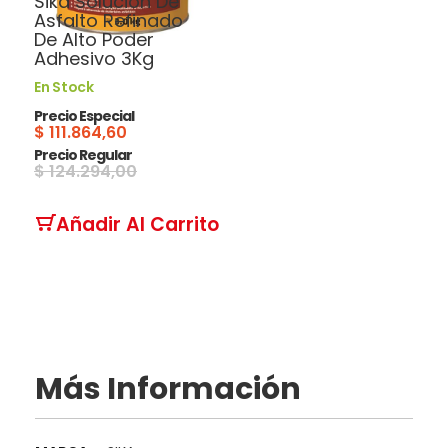
Sika Solución De
Asfalto Refinado
De Alto Poder
Adhesivo 3Kg
En Stock
Precio Especial
$ 111.864,60
Precio Regular
$ 124.294,00
Añadir Al Carrito
Más Información
Más