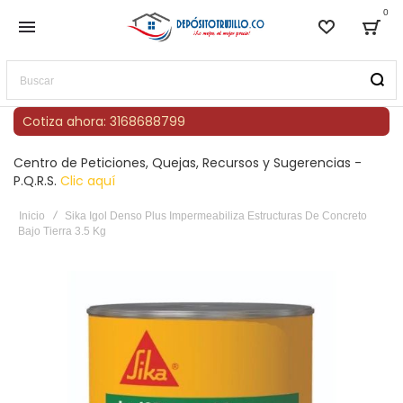
0
Lista de
Bag
Buscar
Cotiza ahora: 3168688799
Centro de Peticiones, Quejas, Recursos y Sugerencias -
P.Q.R.S.
Clic aquí
Inicio
Sika Igol Denso Plus Impermeabiliza Estructuras De Concreto
Bajo Tierra 3.5 Kg
Saltar
al
final
de
la
galería
de