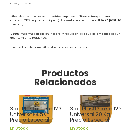
stock y entrega.
Sika® Plastocrete® DM es un aditivo impermeabilizante integral para
concreto (TDS de producto líquido). Presentación de catálogo
0,14 kg pastilla
(pastilla).
Usos:
impermeabilización integral y reducción de agua de amasado según
asentamiento requerido.
Fuente: hoja de datos Sika® Plastocrete® DM (col.sika.com).
Productos
Relacionados
Aditivos
Aditivos
Sika Plastocrete 123
Sika Plastocrete 123
Universal 4.5Kg
Universal 20 Kg
Precio Especial
Precio Especial
En Stock
En Stock