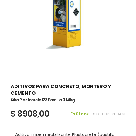
Saltar
al
comienzo
de
ADITIVOS PARA CONCRETO, MORTERO Y
la
CEMENTO
galería
Sika Plastocrete 123 Pastilla 0.14kg
de
imágenes
$ 8908,00
En Stock
SKU
0020280461
Aditivo impermeabilizante Plastocrete (pastilla