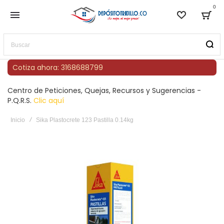
0
Lista de
Bag
Buscar
Cotiza ahora: 3168688799
Centro de Peticiones, Quejas, Recursos y Sugerencias -
P.Q.R.S.
Clic aquí
Inicio
Sika Plastocrete 123 Pastilla 0.14kg
Saltar
al
final
de
la
galería
de
imágenes