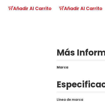
Añadir Al Carrito
Añadir Al Carrito
Más Infor
Más
Marca
Información
Especifica
Especificaciones
Línea de marca
técnicas