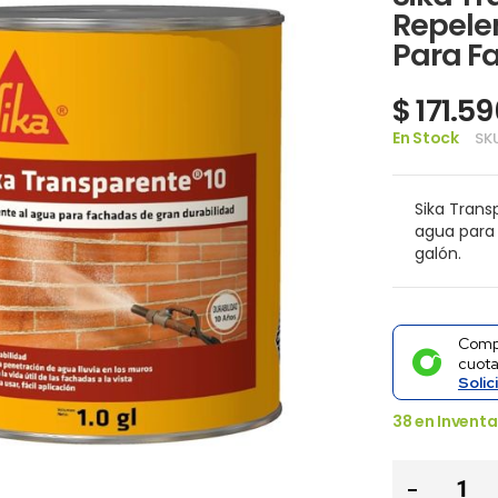
Repele
Para F
$ 171.5
En Stock
SK
Sika Trans
agua para 
galón.
Comp
cuot
Solic
38
en Inventa