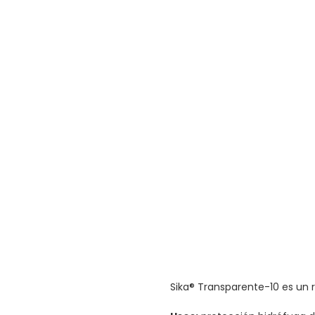
Saltar
al
comienzo
de
la
galería
de
imágenes
Sika® Transparente-10 es un