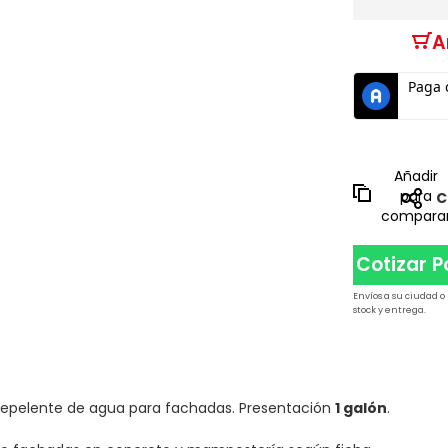
A
Añadir
para
C
compara
Cotizar 
Envíos a su ciudad o
stock y entrega.
 repelente de agua para fachadas. Presentación
1 galón
.