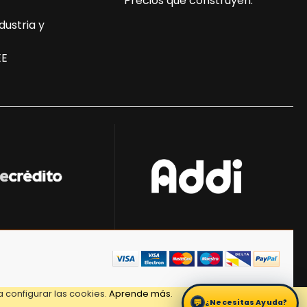
Precios que construyen.
dustria y
EE
 configurar las cookies.
Aprende más
.
💬
¿Necesitas Ayuda?