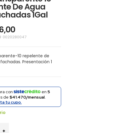
nte De Agua
achadas 1Gal
96,00
U
0020280047
parente-10 repelente de
fachadas. Presentación 1
ra con
en
5
as de
$41.470/mensual.
ita tu cupo.
rio