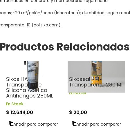
de fachadas en concreto y mampostería según ficha.
apas; ~20 m²/galón/capa (laboratorio); durabilidad según mant
ransparente-10 (col.sika.com).
Productos Relacionados
Adhesivos, siliconas y
Cintas y sellos de
selladoras
reparación
Sikasil IA
Sikaseal-171
Transparente
Transparente 280 Ml
Silicona Acética
En Stock
Antihongos 280ML
En Stock
$ 12.644,00
$ 20,00
Añadir para comparar
Añadir para comparar