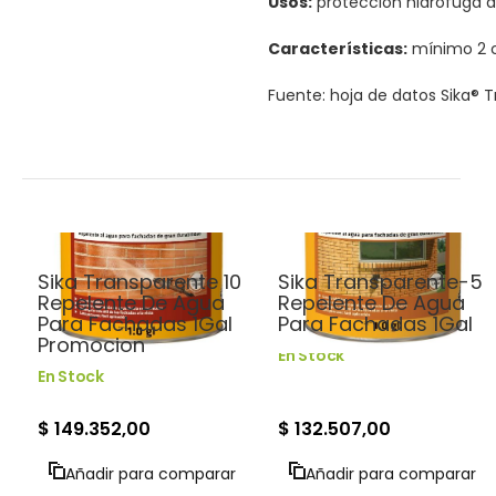
Usos:
protección hidrófuga 
Características:
mínimo 2 c
Fuente: hoja de datos Sika® T
Impermeabilización
Impermeabilización
Sika Transparente 10
Sika Transparente-5
Repelente De Agua
Repelente De Agua
Para Fachadas 1Gal
Para Fachadas 1Gal
Promocion
En Stock
En Stock
$ 149.352,00
$ 132.507,00
Añadir para comparar
Añadir para comparar