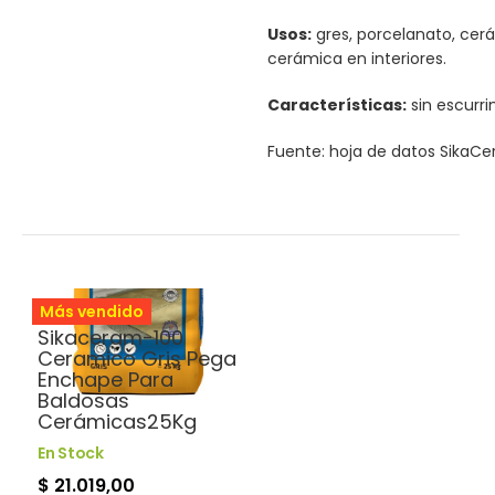
Usos:
gres, porcelanato, cerá
cerámica en interiores.
Características:
sin escurri
Fuente: hoja de datos SikaCe
Adhesivos
Más vendido
Sikaceram-100
Ceramico Gris Pega
Enchape Para
Baldosas
Cerámicas25Kg
En Stock
$ 21.019,00