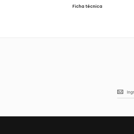
Ficha técnica
Mantent
<br>
actualiz