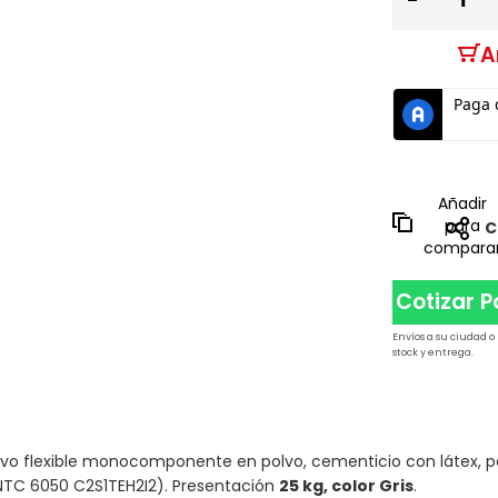
A
Añadir
para
C
compara
Cotizar 
Envíos a su ciudad o
stock y entrega.
ivo flexible monocomponente en polvo, cementicio con látex, p
 (NTC 6050 C2S1TEH2I2). Presentación
25 kg, color Gris
.