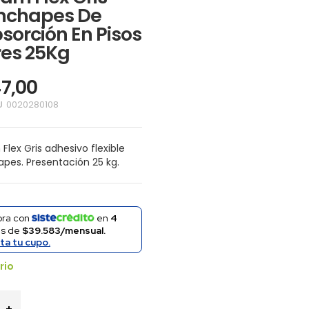
nchapes De
sorción En Pisos
res 25Kg
47,00
U
0020280108
Flex Gris adhesivo flexible
pes. Presentación 25 kg.
ra con
en
4
as de
$39.583/mensual.
ita tu cupo.
rio