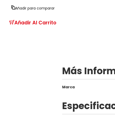
Añadir para comparar
Añadir Al Carrito
Más Infor
Más
Marca
Información
Especifica