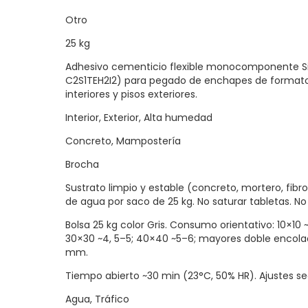
Otro
25 kg
Adhesivo cementicio flexible monocomponente S
C2S1TEH2I2) para pegado de enchapes de format
interiores y pisos exteriores.
Interior, Exterior, Alta humedad
Concreto, Mampostería
Brocha
Sustrato limpio y estable (concreto, mortero, fib
de agua por saco de 25 kg. No saturar tabletas. N
Bolsa 25 kg color Gris. Consumo orientativo: 10×10 
30×30 ~4, 5–5; 40×40 ~5–6; mayores doble encolad
mm.
Tiempo abierto ~30 min (23°C, 50% HR). Ajustes s
Agua, Tráfico