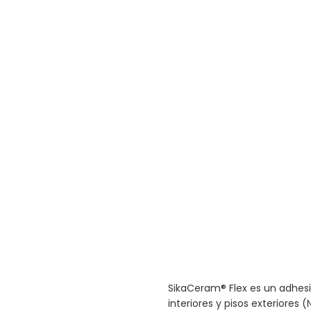
Saltar
al
comienzo
de
la
galería
de
imágenes
SikaCeram® Flex es un adhes
interiores y pisos exteriores