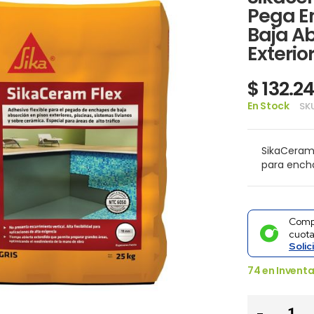
Pega E
Baja Ab
Exterio
$ 132.2
En Stock
SK
SikaCeram 
para encha
Comp
cuot
Solic
74
en Inventa