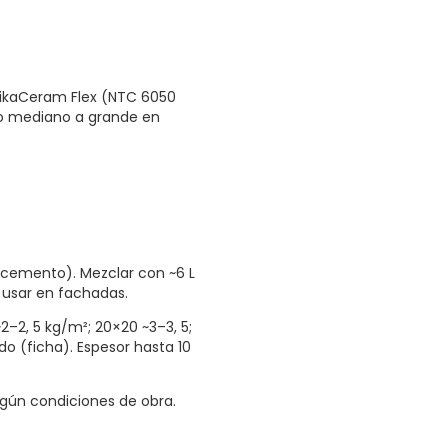
ikaCeram Flex (NTC 6050
o mediano a grande en
rocemento). Mezclar con ~6 L
o usar en fachadas.
~2–2, 5 kg/m²; 20×20 ~3–3, 5;
o (ficha). Espesor hasta 10
egún condiciones de obra.