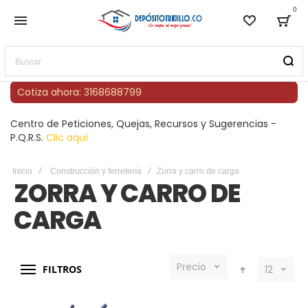
0
Lista de
Bag
Buscar
Cotiza ahora: 3168688799
Centro de Peticiones, Quejas, Recursos y Sugerencias -
P.Q.R.S.
Clic aquí
Inicio
Construcción y ferretería
Zorra y carro de carga
ZORRA Y CARRO DE
CARGA
Precio
FILTROS
12