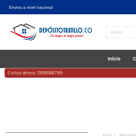
Envios a nivel nacional
Inicio
C
Cotiza ahora: 3168688799
Inicio
Abrasivos