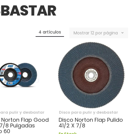
ESBASTAR
4
artículos
Mostrar
12
por página
para pulir y desbastar
Disco para pulir y desbastar
 Norton Flap Good
Disco Norton Flap Pulido
7/8 Pulgadas
41/2 X 7/8
o 60
En Stock