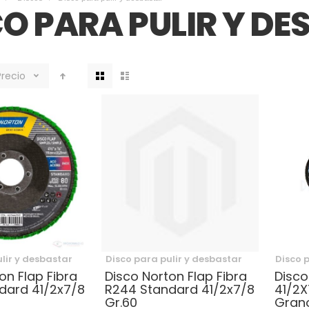
O PARA PULIR Y D
Ver
Precio
como
lir y desbastar
Disco para pulir y desbastar
Disco 
on Flap Fibra
Disco Norton Flap Fibra
Disco
dard 41/2x7/8
R244 Standard 41/2x7/8
41/2X
Gr.60
Gran