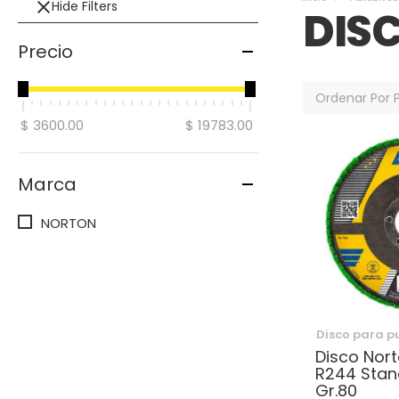
Hide Filters
DISC
Precio
Ordenar Por
$ 3600.00
$ 19783.00
Marca
NORTON
Disco para pu
Disco Nort
R244 Stan
Gr.80