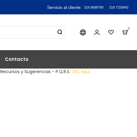
Servicio al cliente
316 8688799
318 7155842
0
Sika industry
Mi Cuenta
Lista de
Bag
Contacto
 Recursos y Sugerencias - P.Q.R.S.
Clic aquí