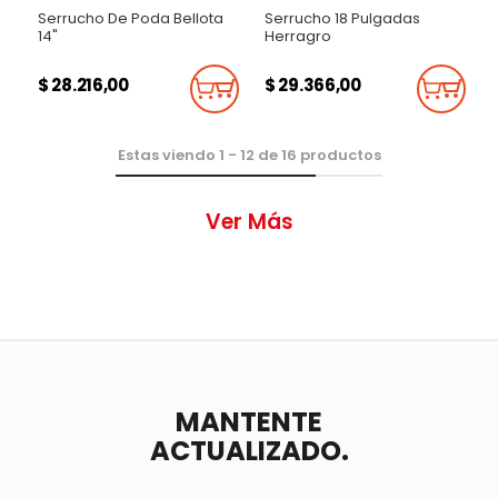
Serrucho De Poda Bellota
Serrucho 18 Pulgadas
14"
Herragro
$ 28.216,00
$ 29.366,00
Añadir Al Carrito
Añadi
Estas viendo
1
-
12
de
16
productos
Ver Más
MANTENTE
ACTUALIZADO.