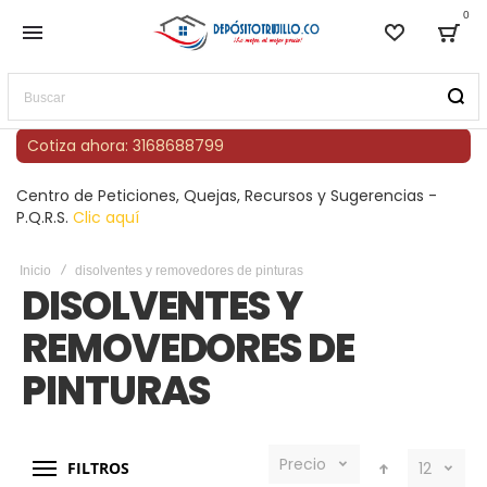
0
Lista de
Bag
Buscar
Cotiza ahora: 3168688799
Centro de Peticiones, Quejas, Recursos y Sugerencias -
P.Q.R.S.
Clic aquí
Inicio
disolventes y removedores de pinturas
DISOLVENTES Y
REMOVEDORES DE
PINTURAS
Precio
FILTROS
12