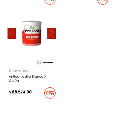
Añadir Al Carrito
Añadi
‹
›
1
3
Diluyentes
Anticorrosivo Blanco X
Galón
$ 68.574,00
Añadir Al Carrito