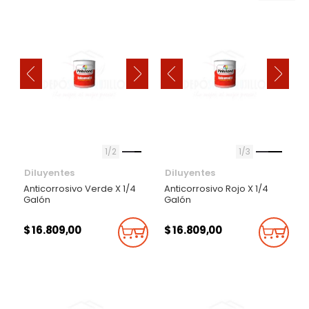
‹
‹
›
›
1
2
1
3
Diluyentes
Diluyentes
Anticorrosivo Verde X 1/4
Anticorrosivo Rojo X 1/4
Galón
Galón
$ 16.809,00
$ 16.809,00
Añadir Al Carrito
Añadi