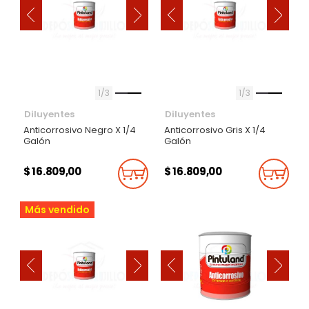
‹
‹
›
›
1
3
1
3
Diluyentes
Diluyentes
Anticorrosivo Negro X 1/4
Anticorrosivo Gris X 1/4
Galón
Galón
$ 16.809,00
$ 16.809,00
Añadir Al Carrito
Añadi
Más vendido
‹
‹
›
›