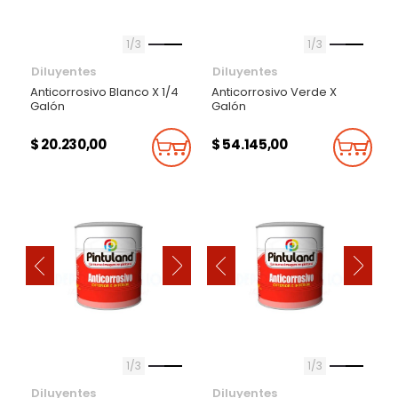
1
3
1
3
Diluyentes
Diluyentes
Anticorrosivo Blanco X 1/4
Anticorrosivo Verde X
Galón
Galón
$ 20.230,00
$ 54.145,00
Añadir Al Carrito
Añadi
‹
‹
›
›
1
3
1
3
Diluyentes
Diluyentes