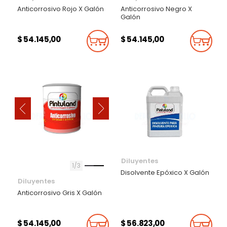
Anticorrosivo Rojo X Galón
Anticorrosivo Negro X
Galón
$ 54.145,00
$ 54.145,00
Añadir Al Carrito
Añadi
‹
›
Diluyentes
1
3
Disolvente Epóxico X Galón
Diluyentes
Anticorrosivo Gris X Galón
$ 54.145,00
$ 56.823,00