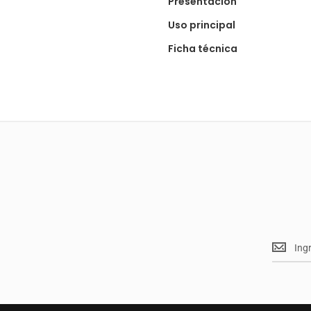
Presentación
Uso principal
Ficha técnica
Mantent
<br>
actualiz