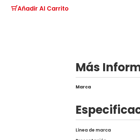
Añadir Al Carrito
Más Infor
Más
Marca
Información
Especifica
Especificaciones
Línea de marca
técnicas