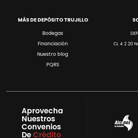
MÁS DE DEPÓSITO TRUJILLO
S
Bodegas
DEP
Financiación
CL 4 2 20 N
Nuestro blog
PQRS
Aprovecha
Nuestros
Convenios
De
Crédito