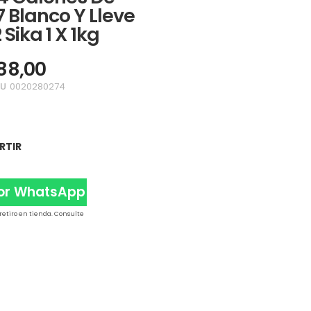
 7 Blanco Y Lleve
 Sika 1 X 1kg
88,00
KU
0020280274
RTIR
Por WhatsApp
 retiro en tienda. Consulte