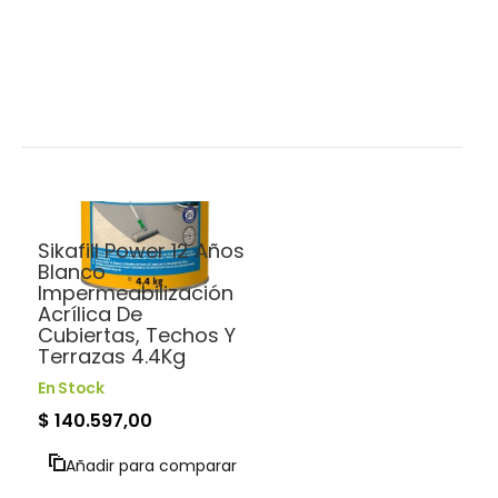
Saltar
al
comienzo
de
la
galería
de
imágenes
Impermeabilización
Sikafill Power 12 Años
Blanco
Impermeabilización
Acrílica De
Cubiertas, Techos Y
Terrazas 4.4Kg
En Stock
$ 140.597,00
Añadir para comparar