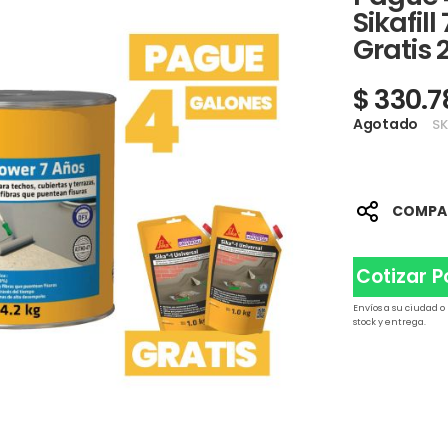
Sikafill
Gratis 2
$ 330.7
Agotado
S
COMPA
Cotizar 
Envíos a su ciudad o
stock y entrega.